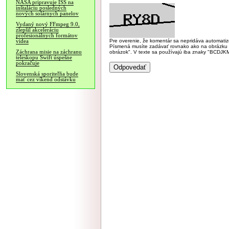
NASA pripravuje ISS na
inštaláciu posledných
nových solárnych panelov
Vydaný nový FFmpeg 9.0,
zlepšil akceleráciu
profesionálnych formátov
Pre overenie, že komentár sa nepridáva automatizov
videa
Písmená musíte zadávať rovnako ako na obrázku veľk
Záchrana misie na záchranu
obrázok". V texte sa používajú iba znaky "BC
teleskopu Swift úspešne
pokračuje
Slovenská sporiteľňa bude
mať cez víkend odstávku