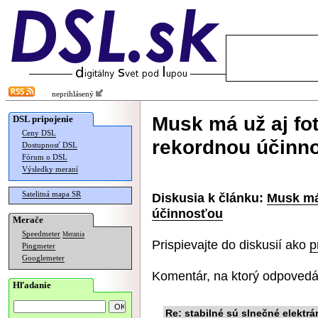
neprihlásený
Musk má už aj fot
DSL pripojenie
Ceny DSL
rekordnou účinn
Dostupnosť DSL
Fórum o DSL
Výsledky meraní
Satelitná mapa SR
Diskusia k článku:
Musk má 
účinnosťou
Merače
Speedmeter
Merania
Prispievajte do diskusií ako
p
Pingmeter
Googlemeter
Komentár, na ktorý odpovedá
Hľadanie
Re: stabilné sú slnečné elektrá