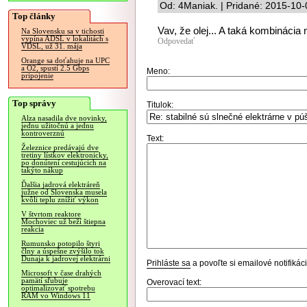
Od: 4Maniak. | Pridané: 2015-10-
Top články
Vav, že olej... A taká kombináci
Na Slovensku sa v tichosti
vypína ADSL v lokalitách s
Odpovedať
VDSL, už 31. mája
Orange sa doťahuje na UPC
a O2, spustí 2.5 Gbps
Meno:
pripojenie
Top správy
Titulok:
Alza nasadila dve novinky,
jednu užitočnú a jednu
kontroverznú
Text:
Železnice predávajú dve
tretiny lístkov elektronicky,
po donútení cestujúcich na
takýto nákup
Ďalšia jadrová elektráreň
južne od Slovenska musela
kvôli teplu znížiť výkon
V štvrtom reaktore
Mochoviec už beží štiepna
reakcia
Rumunsko potopilo štyri
člny a úspešne zvýšilo tok
Dunaja k jadrovej elektrárni
Prihláste sa
a povoľte si emailové notifiká
Microsoft v čase drahých
pamätí sľubuje
Overovací text:
optimalizovať spotrebu
RAM vo Windows 11