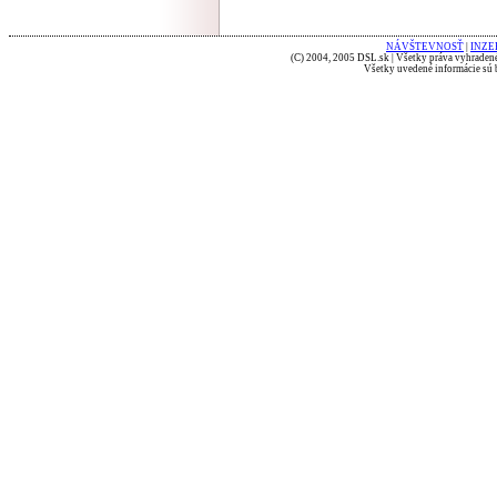
NÁVŠTEVNOSŤ
|
INZE
(C) 2004, 2005 DSL.sk | Všetky práva vyhradené
Všetky uvedené informácie sú b