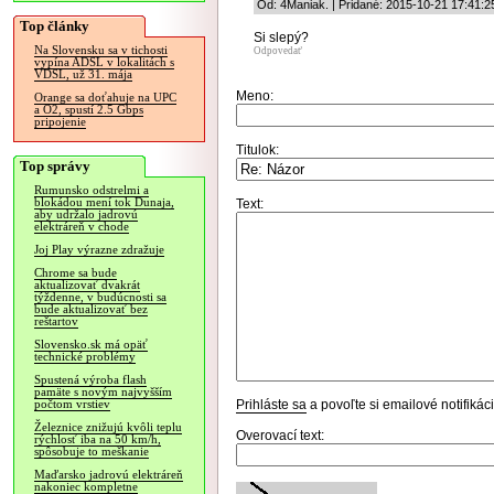
Od: 4Maniak. | Pridané: 2015-10-21 17:41:2
Top články
Si slepý?
Na Slovensku sa v tichosti
Odpovedať
vypína ADSL v lokalitách s
VDSL, už 31. mája
Meno:
Orange sa doťahuje na UPC
a O2, spustí 2.5 Gbps
pripojenie
Titulok:
Top správy
Rumunsko odstrelmi a
blokádou mení tok Dunaja,
Text:
aby udržalo jadrovú
elektráreň v chode
Joj Play výrazne zdražuje
Chrome sa bude
aktualizovať dvakrát
týždenne, v budúcnosti sa
bude aktualizovať bez
reštartov
Slovensko.sk má opäť
technické problémy
Spustená výroba flash
pamäte s novým najvyšším
Prihláste sa
a povoľte si emailové notifiká
počtom vrstiev
Železnice znižujú kvôli teplu
Overovací text:
rýchlosť iba na 50 km/h,
spôsobuje to meškanie
Maďarsko jadrovú elektráreň
nakoniec kompletne