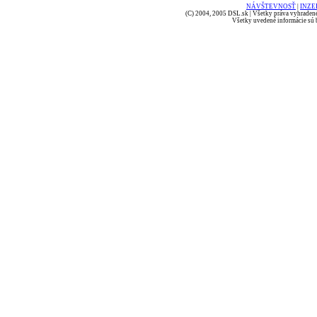
NÁVŠTEVNOSŤ
|
INZE
(C) 2004, 2005 DSL.sk | Všetky práva vyhradené
Všetky uvedené informácie sú b