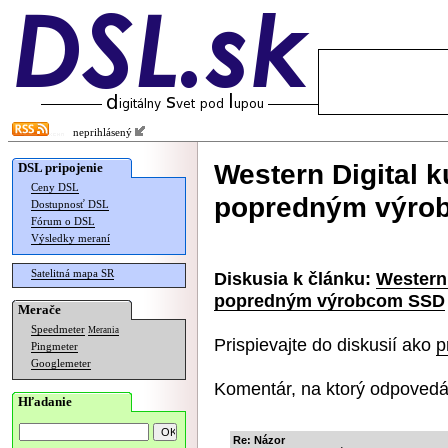
neprihlásený
Western Digital 
DSL pripojenie
Ceny DSL
popredným výro
Dostupnosť DSL
Fórum o DSL
Výsledky meraní
Satelitná mapa SR
Diskusia k článku:
Western 
popredným výrobcom SSD
Merače
Speedmeter
Merania
Prispievajte do diskusií ako
p
Pingmeter
Googlemeter
Komentár, na ktorý odpovedá
Hľadanie
Re: Názor