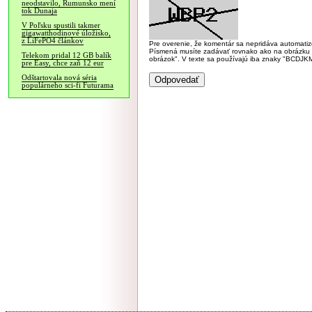
neodstavilo, Rumunsko mení
tok Dunaja
V Poľsku spustili takmer
gigawatthodinové úložisko,
z LiFePO4 článkov
Pre overenie, že komentár sa nepridáva automatizov
Písmená musíte zadávať rovnako ako na obrázku veľk
Telekom pridal 12 GB balík
obrázok". V texte sa používajú iba znaky "BC
pre Easy, chce zaň 12 eur
Odštartovala nová séria
populárneho sci-fi Futurama