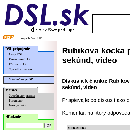
neprihlásený
Rubikova kocka p
DSL pripojenie
Ceny DSL
sekúnd, video
Dostupnosť DSL
Fórum o DSL
Výsledky meraní
Satelitná mapa SR
Diskusia k článku:
Rubikov
sekúnd, video
Merače
Speedmeter
Merania
Prispievajte do diskusií ako
p
Pingmeter
Googlemeter
Komentár, na ktorý odpovedá
Hľadanie
kockakocka