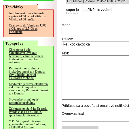
Od: Maťko | Pridané: 2015-11-26 08:26:31
Top články
super je to pašík že to zvládol
Na Slovensku sa v tichosti
Odpovedať
vypína ADSL v lokalitách s
VDSL, už 31. mája
Meno:
Orange sa doťahuje na UPC
a O2, spustí 2.5 Gbps
pripojenie
Titulok:
Top správy
Chrome sa bude
aktualizovať dvakrát
Text:
týždenne, v budúcnosti sa
bude aktualizovať bez
reštartov
Rumunsko odstrelmi a
blokádou mení tok Dunaja,
aby udržalo jadrovú
elektráreň v chode
Maďarsko jadrovú elektráreň
nakoniec kompletne
neodstavilo, Rumunsko mení
tok Dunaja
Slovensko.sk má opäť
technické problémy
Prihláste sa
a povoľte si emailové notifiká
Železnice znižujú kvôli teplu
rýchlosť iba na 50 km/h,
Overovací text:
spôsobuje to meškanie
V Poľsku spustili takmer
gigawatthodinové úložisko,
z LiFePO4 článkov