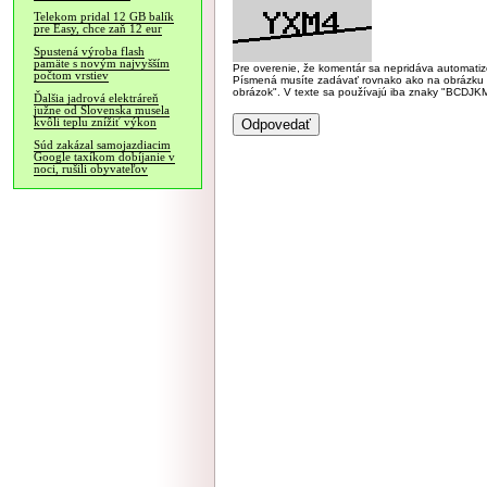
Telekom pridal 12 GB balík
pre Easy, chce zaň 12 eur
Spustená výroba flash
pamäte s novým najvyšším
Pre overenie, že komentár sa nepridáva automatizov
počtom vrstiev
Písmená musíte zadávať rovnako ako na obrázku veľk
obrázok". V texte sa používajú iba znaky "BC
Ďalšia jadrová elektráreň
južne od Slovenska musela
kvôli teplu znížiť výkon
Súd zakázal samojazdiacim
Google taxíkom dobíjanie v
noci, rušili obyvateľov