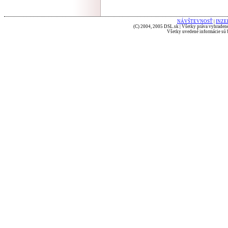
NÁVŠTEVNOSŤ
|
INZE
(C) 2004, 2005 DSL.sk | Všetky práva vyhradené
Všetky uvedené informácie sú b