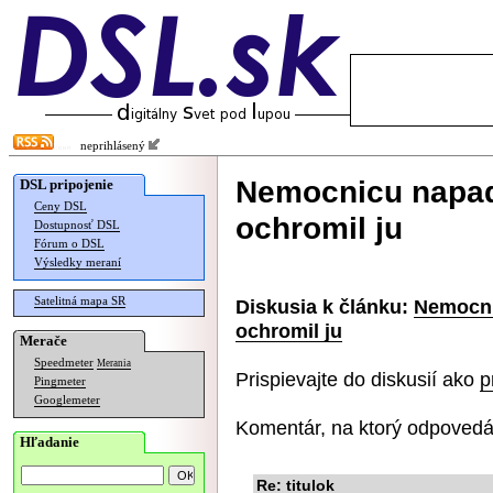
neprihlásený
Nemocnicu napad
DSL pripojenie
Ceny DSL
ochromil ju
Dostupnosť DSL
Fórum o DSL
Výsledky meraní
Satelitná mapa SR
Diskusia k článku:
Nemocni
ochromil ju
Merače
Speedmeter
Merania
Prispievajte do diskusií ako
p
Pingmeter
Googlemeter
Komentár, na ktorý odpovedá
Hľadanie
Re: titulok