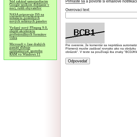
Prihláste sa
a povoľte si emailové notifiká
Súd zakázal samojazdiacim
Google taxíkom dobíjanie v
noci, rušili obyvateľov
Overovací text:
NASA pripravuje ISS na
inštaláciu posledných
nových solárnych panelov
Vydaný nový FFmpeg 9.0,
zlepšil akceleráciu
profesionálnych formátov
videa
Microsoft v čase drahých
Pre overenie, že komentár sa nepridáva automatizov
pamätí sľubuje
Písmená musíte zadávať rovnako ako na obrázku veľk
optimalizovať spotrebu
obrázok". V texte sa používajú iba znaky "BC
RAM vo Windows 11