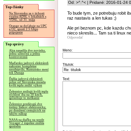
Od: >^.^< | Pridané: 2016-01-24 
Top články
To bude tym, ze potrebuju robit ib
Na Slovensku sa v tichosti
vypína ADSL v lokalitách s
raz nastavis a len tukas ;)
VDSL, už 31. mája
Orange sa doťahuje na UPC
Ale pri beznom pc, kde kazdu chvi
a O2, spustí 2.5 Gbps
nieco skreslis... Tam sa ti linux n
pripojenie
Odpovedať
Top správy
Meno:
Alza nasadila dve novinky,
jednu užitočnú a jednu
kontroverznú
Maďarsko jadrovú elektráreň
Titulok:
nakoniec kompletne
neodstavilo, Rumunsko mení
tok Dunaja
Text:
Ďalšia jadrová elektráreň
južne od Slovenska musela
kvôli teplu znížiť výkon
Železnice znižujú kvôli teplu
rýchlosť iba na 50 km/h,
spôsobuje to meškanie
Železnice predávajú dve
tretiny lístkov elektronicky,
po donútení cestujúcich na
takýto nákup
NASA na diaľku na sonde
Voyager 2 úspešne znížila
spotrebu