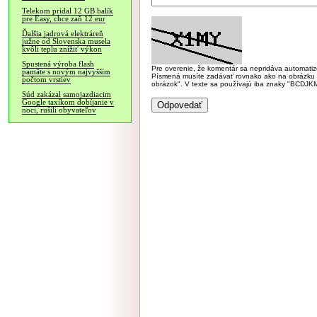
Telekom pridal 12 GB balík
pre Easy, chce zaň 12 eur
Ďalšia jadrová elektráreň
južne od Slovenska musela
kvôli teplu znížiť výkon
Spustená výroba flash
Pre overenie, že komentár sa nepridáva automatizov
pamäte s novým najvyšším
Písmená musíte zadávať rovnako ako na obrázku veľk
počtom vrstiev
obrázok". V texte sa používajú iba znaky "BC
Súd zakázal samojazdiacim
Google taxíkom dobíjanie v
noci, rušili obyvateľov