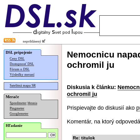
neprihlásený
Nemocnicu napad
DSL pripojenie
Ceny DSL
ochromil ju
Dostupnosť DSL
Fórum o DSL
Výsledky meraní
Satelitná mapa SR
Diskusia k článku:
Nemocni
ochromil ju
Merače
Speedmeter
Merania
Prispievajte do diskusií ako
p
Pingmeter
Googlemeter
Komentár, na ktorý odpovedá
Hľadanie
Re: titulok