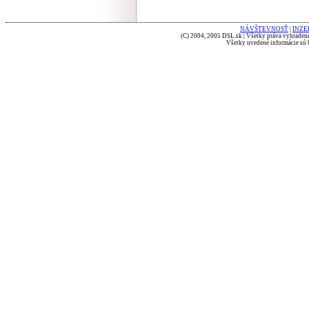
NÁVŠTEVNOSŤ
|
INZE
(C) 2004, 2005 DSL.sk | Všetky práva vyhradené
Všetky uvedené informácie sú b