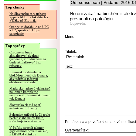
Od: sensei-san | Pridané: 2016-0
Top články
No oni začali na biochémii, ale tr
Na Slovensku sa v tichosti
vypína ADSL v lokalitách s
presunuli na patológiu.
VDSL, už 31. mája
Odpovedať
Orange sa doťahuje na UPC
a O2, spustí 2.5 Gbps
pripojenie
Meno:
Top správy
Titulok:
Chrome sa bude
aktualizovať dvakrát
týždenne, v budúcnosti sa
bude aktualizovať bez
reštartov
Text:
Rumunsko odstrelmi a
blokádou mení tok Dunaja,
aby udržalo jadrovú
elektráreň v chode
Maďarsko jadrovú elektráreň
nakoniec kompletne
neodstavilo, Rumunsko mení
tok Dunaja
Slovensko.sk má opäť
technické problémy
Železnice znižujú kvôli teplu
rýchlosť iba na 50 km/h,
spôsobuje to meškanie
Prihláste sa
a povoľte si emailové notifiká
V Poľsku spustili takmer
Overovací text:
gigawatthodinové úložisko,
z LiFePO4 článkov