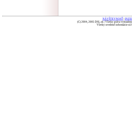
NÁVŠTEVNOSŤ
|
INZE
(C) 2004, 2005 DSL.sk | Všetky práva vyhradené
Všetky uvedené informácie sú b