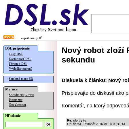
neprihlásený
Nový robot zloží
DSL pripojenie
Ceny DSL
sekundu
Dostupnosť DSL
Fórum o DSL
Výsledky meraní
Satelitná mapa SR
Diskusia k článku:
Nový ro
Merače
Prispievajte do diskusií ako
p
Speedmeter
Merania
Pingmeter
Komentár, na ktorý odpovedá
Googlemeter
Hľadanie
Re: slo by to
Od: Asdf3 | Pridané: 2016-01-25 09:41:13