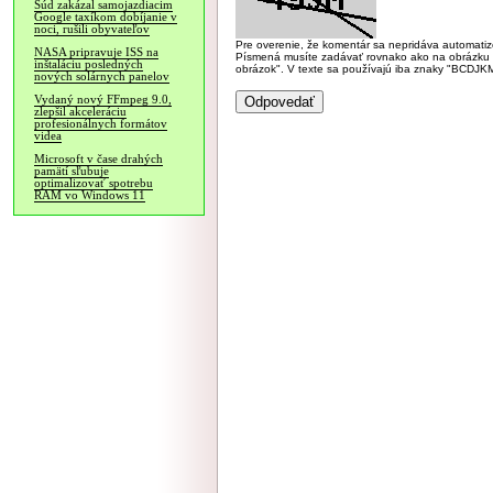
Súd zakázal samojazdiacim
Google taxíkom dobíjanie v
noci, rušili obyvateľov
Pre overenie, že komentár sa nepridáva automatizov
NASA pripravuje ISS na
Písmená musíte zadávať rovnako ako na obrázku veľk
inštaláciu posledných
obrázok". V texte sa používajú iba znaky "BC
nových solárnych panelov
Vydaný nový FFmpeg 9.0,
zlepšil akceleráciu
profesionálnych formátov
videa
Microsoft v čase drahých
pamätí sľubuje
optimalizovať spotrebu
RAM vo Windows 11