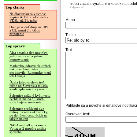
treba zacat s vyrabanim kociek na podo
Top články
Odpovedať
Na Slovensku sa v tichosti
vypína ADSL v lokalitách s
Meno:
VDSL, už 31. mája
Orange sa doťahuje na UPC
a O2, spustí 2.5 Gbps
pripojenie
Titulok:
Top správy
Text:
Alza nasadila dve novinky,
jednu užitočnú a jednu
kontroverznú
Maďarsko jadrovú elektráreň
nakoniec kompletne
neodstavilo, Rumunsko mení
tok Dunaja
Ďalšia jadrová elektráreň
južne od Slovenska musela
kvôli teplu znížiť výkon
Železnice znižujú kvôli teplu
rýchlosť iba na 50 km/h,
spôsobuje to meškanie
Prihláste sa
a povoľte si emailové notifiká
Železnice predávajú dve
tretiny lístkov elektronicky,
Overovací text:
po donútení cestujúcich na
takýto nákup
NASA na diaľku na sonde
Voyager 2 úspešne znížila
spotrebu