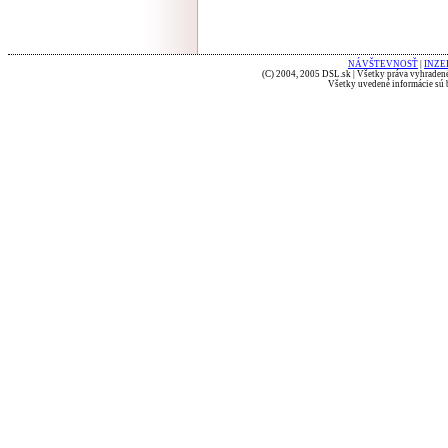
NÁVŠTEVNOSŤ
|
INZE
(C) 2004, 2005 DSL.sk | Všetky práva vyhradené
Všetky uvedené informácie sú b