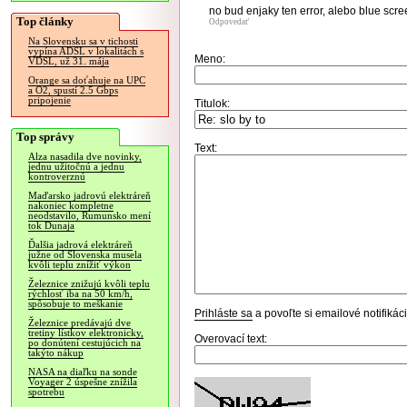
no bud enjaky ten error, alebo blue scr
Top články
Odpovedať
Na Slovensku sa v tichosti
vypína ADSL v lokalitách s
Meno:
VDSL, už 31. mája
Orange sa doťahuje na UPC
a O2, spustí 2.5 Gbps
pripojenie
Titulok:
Top správy
Text:
Alza nasadila dve novinky,
jednu užitočnú a jednu
kontroverznú
Maďarsko jadrovú elektráreň
nakoniec kompletne
neodstavilo, Rumunsko mení
tok Dunaja
Ďalšia jadrová elektráreň
južne od Slovenska musela
kvôli teplu znížiť výkon
Železnice znižujú kvôli teplu
rýchlosť iba na 50 km/h,
spôsobuje to meškanie
Prihláste sa
a povoľte si emailové notifiká
Železnice predávajú dve
tretiny lístkov elektronicky,
Overovací text:
po donútení cestujúcich na
takýto nákup
NASA na diaľku na sonde
Voyager 2 úspešne znížila
spotrebu