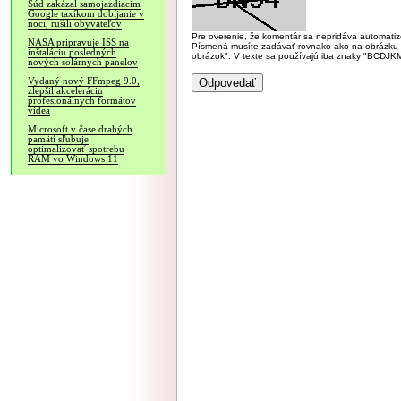
Súd zakázal samojazdiacim
Google taxíkom dobíjanie v
noci, rušili obyvateľov
Pre overenie, že komentár sa nepridáva automatizov
NASA pripravuje ISS na
Písmená musíte zadávať rovnako ako na obrázku veľk
inštaláciu posledných
obrázok". V texte sa používajú iba znaky "BC
nových solárnych panelov
Vydaný nový FFmpeg 9.0,
zlepšil akceleráciu
profesionálnych formátov
videa
Microsoft v čase drahých
pamätí sľubuje
optimalizovať spotrebu
RAM vo Windows 11