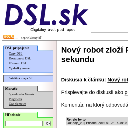
neprihlásený
Nový robot zloží
DSL pripojenie
Ceny DSL
sekundu
Dostupnosť DSL
Fórum o DSL
Výsledky meraní
Satelitná mapa SR
Diskusia k článku:
Nový ro
Merače
Prispievajte do diskusií ako
p
Speedmeter
Merania
Pingmeter
Komentár, na ktorý odpovedá
Googlemeter
Hľadanie
Re: slo by to
Od: deja_vu | Pridané: 2016-01-25 14:49:08