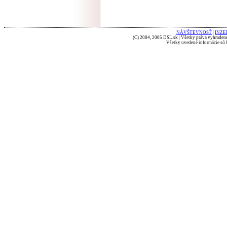
NÁVŠTEVNOSŤ
|
INZE
(C) 2004, 2005 DSL.sk | Všetky práva vyhradené
Všetky uvedené informácie sú b