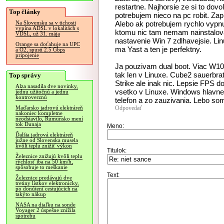
restartne. Najhorsie ze si to dovol
Top články
potrebujem nieco na pc robit. Zap
Alebo ak potrebujem rychlo vypn
Na Slovensku sa v tichosti
vypína ADSL v lokalitách s
ktomu nic tam nemam nainstalova
VDSL, už 31. mája
nastavenie Win 7 zdlhavejsie. L
Orange sa doťahuje na UPC
ma Yast a ten je perfektny.
a O2, spustí 2.5 Gbps
pripojenie
Ja pouzivam dual boot. Viac W10 
tak len v Linuxe. Cube2 sauerbrat
Top správy
Strike ale inak nic. Lepsie FPS
Alza nasadila dve novinky,
vsetko v Linuxe. Windows hlavne 
jednu užitočnú a jednu
kontroverznú
telefon a zo zauzivania. Lebo so
Odpovedať
Maďarsko jadrovú elektráreň
nakoniec kompletne
neodstavilo, Rumunsko mení
tok Dunaja
Meno:
Ďalšia jadrová elektráreň
južne od Slovenska musela
kvôli teplu znížiť výkon
Titulok:
Železnice znižujú kvôli teplu
rýchlosť iba na 50 km/h,
spôsobuje to meškanie
Text:
Železnice predávajú dve
tretiny lístkov elektronicky,
po donútení cestujúcich na
takýto nákup
NASA na diaľku na sonde
Voyager 2 úspešne znížila
spotrebu