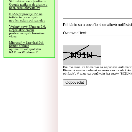
Súd zakázal samojazdiacim
Google taxíkom dobíjanie v
noci, rušili obyvateľov
NASA pripravuje ISS na
inštaláciu posledných
nových solárnych panelov
Prihláste sa
a povoľte si emailové notifiká
Vydaný nový FFmpeg 9.0,
zlepšil akceleráciu
Overovací text:
profesionálnych formátov
videa
Microsoft v čase drahých
pamätí sľubuje
optimalizovať spotrebu
RAM vo Windows 11
Pre overenie, že komentár sa nepridáva automatizov
Písmená musíte zadávať rovnako ako na obrázku veľk
obrázok". V texte sa používajú iba znaky "BC