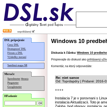
neprihlásený
Windows 10 predbe
DSL pripojenie
Ceny DSL
Dostupnosť DSL
Diskusia k článku:
Windows 10 predbeho
Fórum o DSL
Výsledky meraní
Prispievajte do diskusií ako
prihlásený užív
Satelitná mapa SR
Komentár, na ktorý odpovedáte:
Merače
Re: niet sance
Speedmeter
Merania
Od: Toprdapdry | Pridané: 2016-0
Pingmeter
Googlemeter
++++
Hľadanie
Instalacia 7 je v porovnani s Li
instalacia Aktualizacii. Toto je a
Zaloha, bod obnovy, instalacia, n