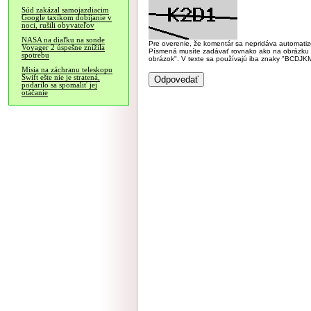
Súd zakázal samojazdiacim
Google taxíkom dobíjanie v
noci, rušili obyvateľov
NASA na diaľku na sonde
Pre overenie, že komentár sa nepridáva automatizov
Voyager 2 úspešne znížila
Písmená musíte zadávať rovnako ako na obrázku veľk
spotrebu
obrázok". V texte sa používajú iba znaky "BC
Misia na záchranu teleskopu
Swift ešte nie je stratená,
podarilo sa spomaliť jej
otáčanie