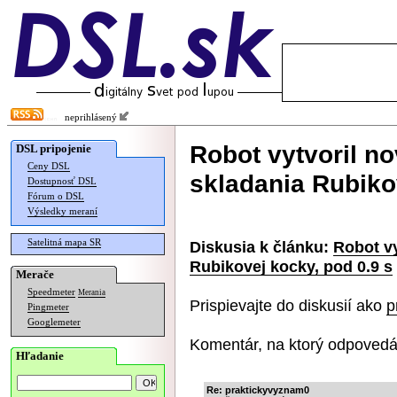
neprihlásený
Robot vytvoril no
DSL pripojenie
Ceny DSL
skladania Rubiko
Dostupnosť DSL
Fórum o DSL
Výsledky meraní
Satelitná mapa SR
Diskusia k článku:
Robot vy
Rubikovej kocky, pod 0.9 s
Merače
Speedmeter
Merania
Prispievajte do diskusií ako
p
Pingmeter
Googlemeter
Komentár, na ktorý odpovedá
Hľadanie
Re: praktickyvyznam0