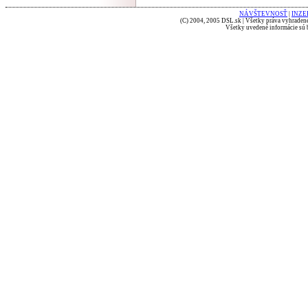
NÁVŠTEVNOSŤ
|
INZE
(C) 2004, 2005 DSL.sk | Všetky práva vyhradené
Všetky uvedené informácie sú b