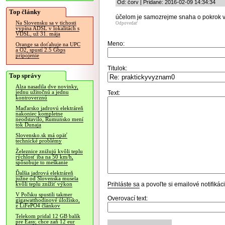
Od: čorv | Pridané: 2016-02-09 14:34:34
Top články
účelom je samozrejme snaha o pokrok v
Na Slovensku sa v tichosti
Odpovedať
vypína ADSL v lokalitách s
VDSL, už 31. mája
Meno:
Orange sa doťahuje na UPC
a O2, spustí 2.5 Gbps
pripojenie
Titulok:
Top správy
Alza nasadila dve novinky,
jednu užitočnú a jednu
Text:
kontroverznú
Maďarsko jadrovú elektráreň
nakoniec kompletne
neodstavilo, Rumunsko mení
tok Dunaja
Slovensko.sk má opäť
technické problémy
Železnice znižujú kvôli teplu
rýchlosť iba na 50 km/h,
spôsobuje to meškanie
Ďalšia jadrová elektráreň
južne od Slovenska musela
Prihláste sa
a povoľte si emailové notifiká
kvôli teplu znížiť výkon
V Poľsku spustili takmer
Overovací text:
gigawatthodinové úložisko,
z LiFePO4 článkov
Telekom pridal 12 GB balík
pre Easy, chce zaň 12 eur