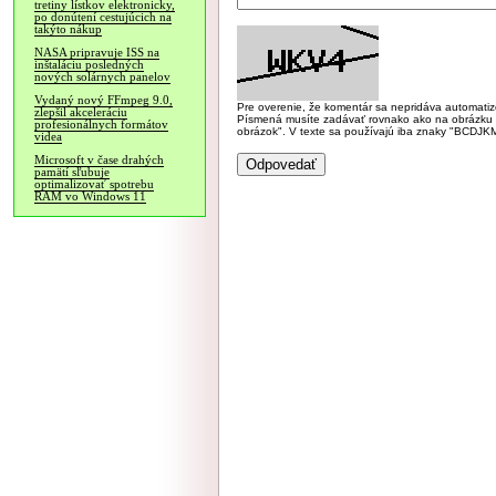
tretiny lístkov elektronicky,
po donútení cestujúcich na
takýto nákup
NASA pripravuje ISS na
inštaláciu posledných
nových solárnych panelov
Vydaný nový FFmpeg 9.0,
Pre overenie, že komentár sa nepridáva automatizov
zlepšil akceleráciu
Písmená musíte zadávať rovnako ako na obrázku veľk
profesionálnych formátov
obrázok". V texte sa používajú iba znaky "BC
videa
Microsoft v čase drahých
pamätí sľubuje
optimalizovať spotrebu
RAM vo Windows 11