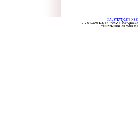
NÁVŠTEVNOSŤ
|
INZE
(C) 2004, 2005 DSL.sk | Všetky práva vyhradené
Všetky uvedené informácie sú b