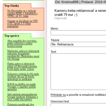
Od: Kristína888 | Pridané: 2016-
Top články
Kameru treba reklamovať a nenec
Na Slovensku sa v tichosti
vypína ADSL v lokalitách s
vratili 79 eur ;-)
VDSL, už 31. mája
Odpovedať
Orange sa doťahuje na UPC
a O2, spustí 2.5 Gbps
pripojenie
Meno:
Top správy
Titulok:
Alza nasadila dve novinky,
jednu užitočnú a jednu
kontroverznú
Maďarsko jadrovú elektráreň
Text:
nakoniec kompletne
neodstavilo, Rumunsko mení
tok Dunaja
Ďalšia jadrová elektráreň
južne od Slovenska musela
kvôli teplu znížiť výkon
Železnice znižujú kvôli teplu
rýchlosť iba na 50 km/h,
spôsobuje to meškanie
NASA na diaľku na sonde
Voyager 2 úspešne znížila
spotrebu
Súd zakázal samojazdiacim
Prihláste sa
a povoľte si emailové notifiká
Google taxíkom dobíjanie v
noci, rušili obyvateľov
Overovací text:
Železnice predávajú dve