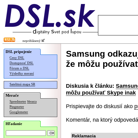
neprihlásený
Samsung odkazuj
DSL pripojenie
Ceny DSL
že môžu používať
Dostupnosť DSL
Fórum o DSL
Výsledky meraní
Satelitná mapa SR
Diskusia k článku:
Samsung
môžu používať Skype inak
Merače
Speedmeter
Merania
Prispievajte do diskusií ako
p
Pingmeter
Googlemeter
Komentár, na ktorý odpovedá
Hľadanie
Reklamacia