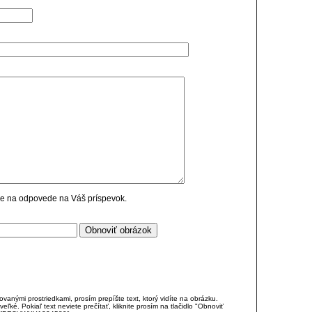
cie na odpovede na Váš príspevok.
anými prostriedkami, prosím prepíšte text, ktorý vidíte na obrázku.
é. Pokiaľ text neviete prečítať, kliknite prosím na tlačidlo "Obnoviť