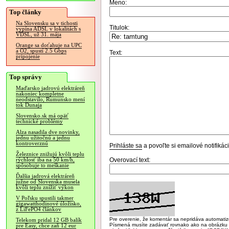
Meno:
Top články
Na Slovensku sa v tichosti
Titulok:
vypína ADSL v lokalitách s
VDSL, už 31. mája
Orange sa doťahuje na UPC
a O2, spustí 2.5 Gbps
Text:
pripojenie
Top správy
Maďarsko jadrovú elektráreň
nakoniec kompletne
neodstavilo, Rumunsko mení
tok Dunaja
Slovensko.sk má opäť
technické problémy
Alza nasadila dve novinky,
jednu užitočnú a jednu
kontroverznú
Prihláste sa
a povoľte si emailové notifiká
Železnice znižujú kvôli teplu
Overovací text:
rýchlosť iba na 50 km/h,
spôsobuje to meškanie
Ďalšia jadrová elektráreň
južne od Slovenska musela
kvôli teplu znížiť výkon
V Poľsku spustili takmer
gigawatthodinové úložisko,
z LiFePO4 článkov
Pre overenie, že komentár sa nepridáva automatizov
Telekom pridal 12 GB balík
Písmená musíte zadávať rovnako ako na obrázku veľk
pre Easy, chce zaň 12 eur