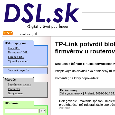
neprihlásený
TP-Link potvrdil blo
DSL pripojenie
Ceny DSL
firmvérov u routerov
Dostupnosť DSL
Fórum o DSL
Výsledky meraní
Diskusia k článku:
TP-Link potvrdil bloko
Satelitná mapa SR
Prispievajte do diskusií ako
prihlásený užív
Komentár, na ktorý odpovedáte:
Merače
Speedmeter
Merania
Pingmeter
Re: tamtung
Googlemeter
Od: syntaxterrorX | Pridané: 2016-03-14 15
Delegovanie určovania spôsobu impleme
Hľadanie
prebiehajúcej reštrukturalizácie spoločno
Odpovedať