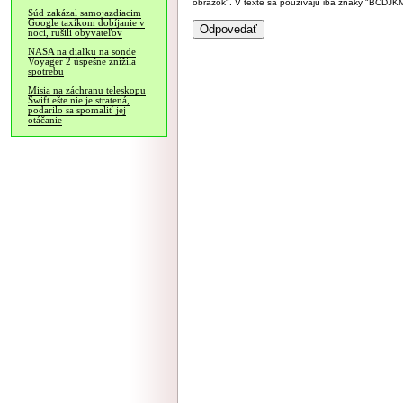
obrázok". V texte sa používajú iba znaky "BC
Súd zakázal samojazdiacim
Google taxíkom dobíjanie v
noci, rušili obyvateľov
NASA na diaľku na sonde
Voyager 2 úspešne znížila
spotrebu
Misia na záchranu teleskopu
Swift ešte nie je stratená,
podarilo sa spomaliť jej
otáčanie