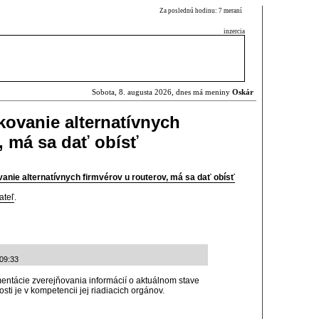
Za poslednú hodinu: 7 meraní
inzercia
Sobota, 8. augusta 2026, dnes má meniny
Oskár
kovanie alternatívnych
, má sa dať obísť
vanie alternatívnych firmvérov u routerov, má sa dať obísť
ateľ
.
:09:33
ntácie zverejňovania informácií o aktuálnom stave
sti je v kompetencii jej riadiacich orgánov.