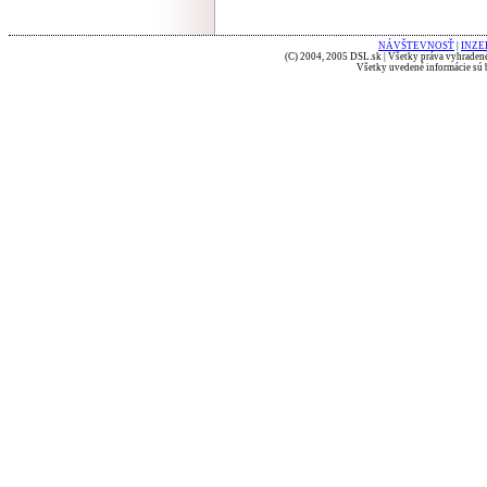
NÁVŠTEVNOSŤ
|
INZE
(C) 2004, 2005 DSL.sk | Všetky práva vyhradené
Všetky uvedené informácie sú b