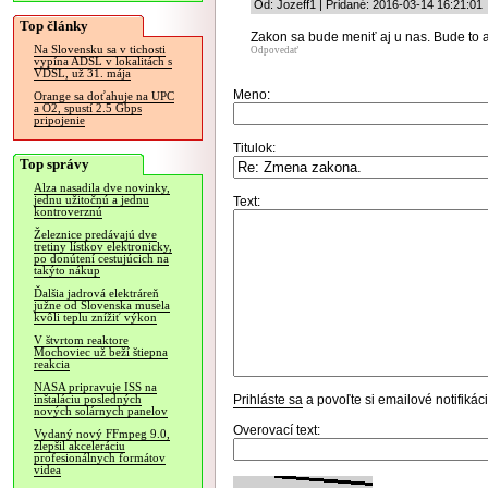
Od: Jozeff1 | Pridané: 2016-03-14 16:21:01
Top články
Zakon sa bude meniť aj u nas. Bude to 
Na Slovensku sa v tichosti
Odpovedať
vypína ADSL v lokalitách s
VDSL, už 31. mája
Meno:
Orange sa doťahuje na UPC
a O2, spustí 2.5 Gbps
pripojenie
Titulok:
Top správy
Alza nasadila dve novinky,
jednu užitočnú a jednu
Text:
kontroverznú
Železnice predávajú dve
tretiny lístkov elektronicky,
po donútení cestujúcich na
takýto nákup
Ďalšia jadrová elektráreň
južne od Slovenska musela
kvôli teplu znížiť výkon
V štvrtom reaktore
Mochoviec už beží štiepna
reakcia
NASA pripravuje ISS na
Prihláste sa
a povoľte si emailové notifiká
inštaláciu posledných
nových solárnych panelov
Overovací text:
Vydaný nový FFmpeg 9.0,
zlepšil akceleráciu
profesionálnych formátov
videa