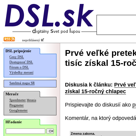
neprihlásený
Prvé veľké prete
DSL pripojenie
Ceny DSL
tisíc získal 15-r
Dostupnosť DSL
Fórum o DSL
Výsledky meraní
Satelitná mapa SR
Diskusia k článku:
Prvé veľ
získal 15-ročný chlapec
Merače
Speedmeter
Merania
Prispievajte do diskusií ako
p
Pingmeter
Googlemeter
Komentár, na ktorý odpovedá
Hľadanie
Zmena zakona.