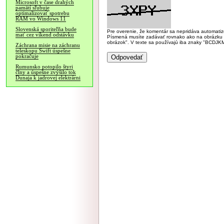
Microsoft v čase drahých
pamätí sľubuje
optimalizovať spotrebu
RAM vo Windows 11
Slovenská sporiteľňa bude
Pre overenie, že komentár sa nepridáva automatizov
mať cez víkend odstávku
Písmená musíte zadávať rovnako ako na obrázku veľk
obrázok". V texte sa používajú iba znaky "BC
Záchrana misie na záchranu
teleskopu Swift úspešne
pokračuje
Rumunsko potopilo štyri
člny a úspešne zvýšilo tok
Dunaja k jadrovej elektrárni