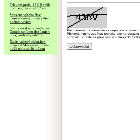
Telekom pridal 12 GB balík
pre Easy, chce zaň 12 eur
Spustená výroba flash
pamäte s novým najvyšším
počtom vrstiev
Súd zakázal samojazdiacim
Pre overenie, že komentár sa nepridáva automatizov
Google taxíkom dobíjanie v
Písmená musíte zadávať rovnako ako na obrázku veľk
noci, rušili obyvateľov
obrázok". V texte sa používajú iba znaky "BC
Ďalšia jadrová elektráreň
južne od Slovenska musela
kvôli teplu znížiť výkon