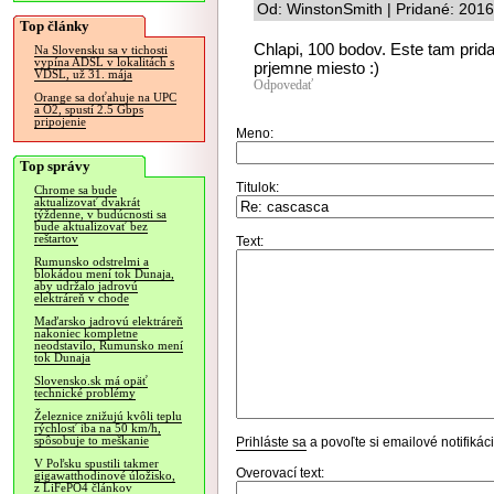
Od: WinstonSmith | Pridané: 201
Top články
Chlapi, 100 bodov. Este tam pri
Na Slovensku sa v tichosti
vypína ADSL v lokalitách s
prjemne miesto :)
VDSL, už 31. mája
Odpovedať
Orange sa doťahuje na UPC
a O2, spustí 2.5 Gbps
pripojenie
Meno:
Top správy
Titulok:
Chrome sa bude
aktualizovať dvakrát
týždenne, v budúcnosti sa
bude aktualizovať bez
reštartov
Text:
Rumunsko odstrelmi a
blokádou mení tok Dunaja,
aby udržalo jadrovú
elektráreň v chode
Maďarsko jadrovú elektráreň
nakoniec kompletne
neodstavilo, Rumunsko mení
tok Dunaja
Slovensko.sk má opäť
technické problémy
Železnice znižujú kvôli teplu
rýchlosť iba na 50 km/h,
spôsobuje to meškanie
Prihláste sa
a povoľte si emailové notifiká
V Poľsku spustili takmer
Overovací text:
gigawatthodinové úložisko,
z LiFePO4 článkov