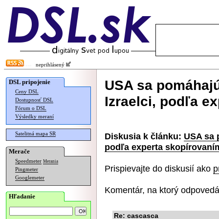
neprihlásený
USA sa pomáhajú
DSL pripojenie
Ceny DSL
Izraelci, podľa e
Dostupnosť DSL
Fórum o DSL
Výsledky meraní
Satelitná mapa SR
Diskusia k článku:
USA sa p
podľa experta skopírovaním
Merače
Speedmeter
Merania
Prispievajte do diskusií ako
p
Pingmeter
Googlemeter
Komentár, na ktorý odpovedá
Hľadanie
Re: cascasca