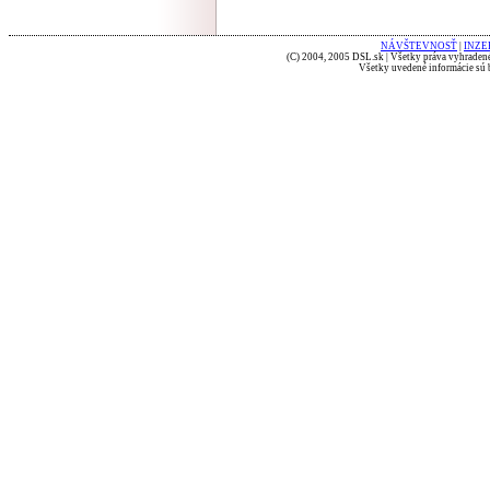
NÁVŠTEVNOSŤ
|
INZE
(C) 2004, 2005 DSL.sk | Všetky práva vyhradené
Všetky uvedené informácie sú b