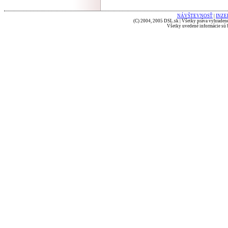
NÁVŠTEVNOSŤ
|
INZE
(C) 2004, 2005 DSL.sk | Všetky práva vyhradené
Všetky uvedené informácie sú b