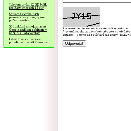
Telekom pridal 12 GB balík
pre Easy, chce zaň 12 eur
Spustená výroba flash
pamäte s novým najvyšším
počtom vrstiev
Súd zakázal samojazdiacim
Pre overenie, že komentár sa nepridáva automatizov
Google taxíkom dobíjanie v
Písmená musíte zadávať rovnako ako na obrázku veľk
noci, rušili obyvateľov
obrázok". V texte sa používajú iba znaky "BC
Odštartovala nová séria
populárneho sci-fi Futurama