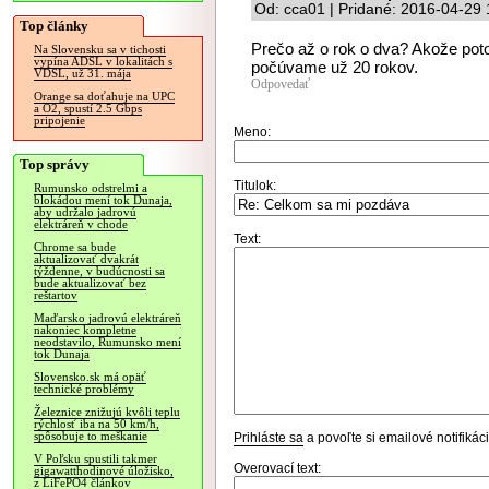
Od: cca01 | Pridané: 2016-04-29 
Top články
Prečo až o rok o dva? Akože pot
Na Slovensku sa v tichosti
vypína ADSL v lokalitách s
počúvame už 20 rokov.
VDSL, už 31. mája
Odpovedať
Orange sa doťahuje na UPC
a O2, spustí 2.5 Gbps
pripojenie
Meno:
Top správy
Titulok:
Rumunsko odstrelmi a
blokádou mení tok Dunaja,
aby udržalo jadrovú
elektráreň v chode
Text:
Chrome sa bude
aktualizovať dvakrát
týždenne, v budúcnosti sa
bude aktualizovať bez
reštartov
Maďarsko jadrovú elektráreň
nakoniec kompletne
neodstavilo, Rumunsko mení
tok Dunaja
Slovensko.sk má opäť
technické problémy
Železnice znižujú kvôli teplu
rýchlosť iba na 50 km/h,
spôsobuje to meškanie
Prihláste sa
a povoľte si emailové notifiká
V Poľsku spustili takmer
Overovací text:
gigawatthodinové úložisko,
z LiFePO4 článkov