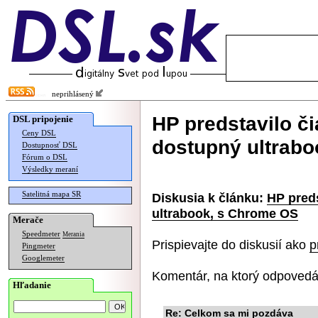
neprihlásený
HP predstavilo č
DSL pripojenie
Ceny DSL
dostupný ultrab
Dostupnosť DSL
Fórum o DSL
Výsledky meraní
Satelitná mapa SR
Diskusia k článku:
HP pred
ultrabook, s Chrome OS
Merače
Speedmeter
Merania
Prispievajte do diskusií ako
p
Pingmeter
Googlemeter
Komentár, na ktorý odpovedá
Hľadanie
Re: Celkom sa mi pozdáva