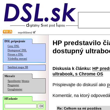
neprihlásený
HP predstavilo č
DSL pripojenie
Ceny DSL
dostupný ultrab
Dostupnosť DSL
Fórum o DSL
Výsledky meraní
Satelitná mapa SR
Diskusia k článku:
HP pred
ultrabook, s Chrome OS
Merače
Speedmeter
Merania
Prispievajte do diskusií ako
p
Pingmeter
Googlemeter
Komentár, na ktorý odpovedá
Hľadanie
Re: Celkom sa mi pozdáva