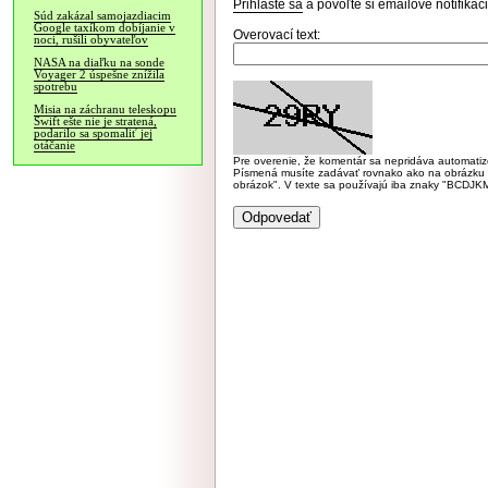
Prihláste sa
a povoľte si emailové notifiká
Súd zakázal samojazdiacim
Google taxíkom dobíjanie v
Overovací text:
noci, rušili obyvateľov
NASA na diaľku na sonde
Voyager 2 úspešne znížila
spotrebu
Misia na záchranu teleskopu
Swift ešte nie je stratená,
podarilo sa spomaliť jej
otáčanie
Pre overenie, že komentár sa nepridáva automatizov
Písmená musíte zadávať rovnako ako na obrázku veľk
obrázok". V texte sa používajú iba znaky "BC