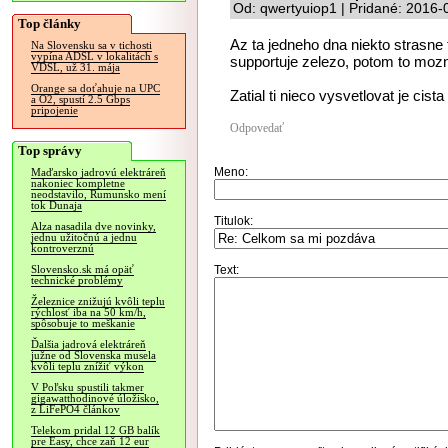
Od: qwertyuiop1 | Pridané: 2016-
Top články
Az ta jedneho dna niekto strasne 
Na Slovensku sa v tichosti
vypína ADSL v lokalitách s
supportuje zelezo, potom to moz
VDSL, už 31. mája
Orange sa doťahuje na UPC
Zatial ti nieco vysvetlovat je cista
a O2, spustí 2.5 Gbps
pripojenie
Odpovedať
Top správy
Meno:
Maďarsko jadrovú elektráreň
nakoniec kompletne
neodstavilo, Rumunsko mení
tok Dunaja
Titulok:
Alza nasadila dve novinky,
jednu užitočnú a jednu
kontroverznú
Text:
Slovensko.sk má opäť
technické problémy
Železnice znižujú kvôli teplu
rýchlosť iba na 50 km/h,
spôsobuje to meškanie
Ďalšia jadrová elektráreň
južne od Slovenska musela
kvôli teplu znížiť výkon
V Poľsku spustili takmer
gigawatthodinové úložisko,
z LiFePO4 článkov
Telekom pridal 12 GB balík
pre Easy, chce zaň 12 eur