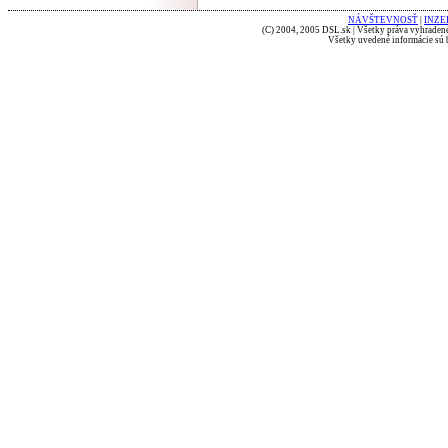
NÁVŠTEVNOSŤ
|
INZE
(C) 2004, 2005 DSL.sk | Všetky práva vyhradené
Všetky uvedené informácie sú b