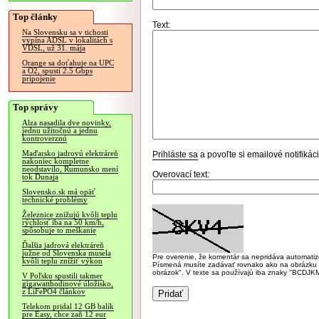
Top články
Text:
Na Slovensku sa v tichosti
vypína ADSL v lokalitách s
VDSL, už 31. mája
Orange sa doťahuje na UPC
a O2, spustí 2.5 Gbps
pripojenie
Top správy
Alza nasadila dve novinky,
jednu užitočnú a jednu
kontroverznú
Maďarsko jadrovú elektráreň
Prihláste sa
a povoľte si emailové notifiká
nakoniec kompletne
neodstavilo, Rumunsko mení
Overovací text:
tok Dunaja
Slovensko.sk má opäť
technické problémy
Železnice znižujú kvôli teplu
rýchlosť iba na 50 km/h,
spôsobuje to meškanie
Ďalšia jadrová elektráreň
južne od Slovenska musela
Pre overenie, že komentár sa nepridáva automatizov
kvôli teplu znížiť výkon
Písmená musíte zadávať rovnako ako na obrázku veľk
obrázok". V texte sa používajú iba znaky "BC
V Poľsku spustili takmer
gigawatthodinové úložisko,
z LiFePO4 článkov
Telekom pridal 12 GB balík
pre Easy, chce zaň 12 eur