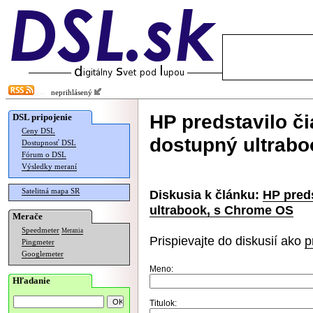
neprihlásený
HP predstavilo č
DSL pripojenie
Ceny DSL
dostupný ultrab
Dostupnosť DSL
Fórum o DSL
Výsledky meraní
Satelitná mapa SR
Diskusia k článku:
HP pred
ultrabook, s Chrome OS
Merače
Speedmeter
Merania
Prispievajte do diskusií ako
p
Pingmeter
Googlemeter
Meno:
Hľadanie
Titulok: