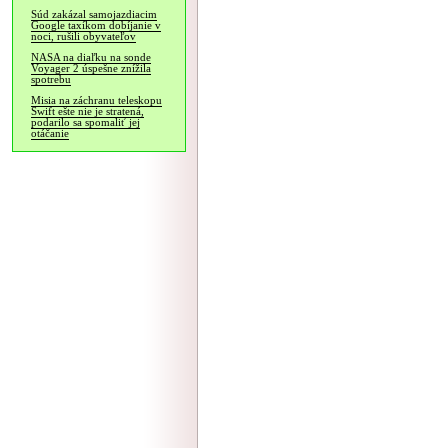
Súd zakázal samojazdiacim
Google taxíkom dobíjanie v
noci, rušili obyvateľov
NASA na diaľku na sonde
Voyager 2 úspešne znížila
spotrebu
Misia na záchranu teleskopu
Swift ešte nie je stratená,
podarilo sa spomaliť jej
otáčanie