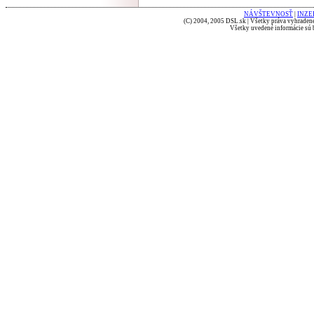
NÁVŠTEVNOSŤ
|
INZE
(C) 2004, 2005 DSL.sk | Všetky práva vyhradené
Všetky uvedené informácie sú b