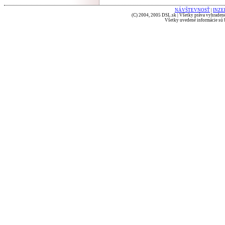
NÁVŠTEVNOSŤ
|
INZE
(C) 2004, 2005 DSL.sk | Všetky práva vyhradené
Všetky uvedené informácie sú b