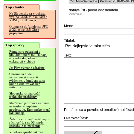
Od: MaloSaKradne | Pridané: 2016-05-04 13
Top články
domyslí si - podla odosielatela...
Na Slovensku sa v tichosti
Odpovedať
vypína ADSL v lokalitách s
VDSL, už 31. mája
Meno:
Orange sa doťahuje na UPC
a O2, spustí 2.5 Gbps
pripojenie
Titulok:
Top správy
Rumunsko odstrelmi a
blokádou mení tok Dunaja,
Text:
aby udržalo jadrovú
elektráreň v chode
Joj Play výrazne zdražuje
Chrome sa bude
aktualizovať dvakrát
týždenne, v budúcnosti sa
bude aktualizovať bez
reštartov
Slovensko.sk má opäť
technické problémy
Maďarsko jadrovú elektráreň
nakoniec kompletne
Prihláste sa
a povoľte si emailové notifiká
neodstavilo, Rumunsko mení
tok Dunaja
Overovací text:
Železnice znižujú kvôli teplu
rýchlosť iba na 50 km/h,
spôsobuje to meškanie
V Poľsku spustili takmer