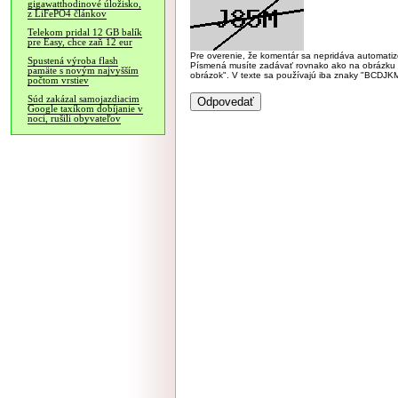
gigawatthodinové úložisko,
z LiFePO4 článkov
Telekom pridal 12 GB balík
pre Easy, chce zaň 12 eur
Pre overenie, že komentár sa nepridáva automatizov
Spustená výroba flash
Písmená musíte zadávať rovnako ako na obrázku veľk
pamäte s novým najvyšším
obrázok". V texte sa používajú iba znaky "BC
počtom vrstiev
Súd zakázal samojazdiacim
Google taxíkom dobíjanie v
noci, rušili obyvateľov