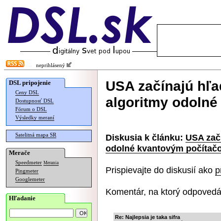
neprihlásený
USA začínajú hľa
DSL pripojenie
Ceny DSL
algoritmy odoln
Dostupnosť DSL
Fórum o DSL
Výsledky meraní
Satelitná mapa SR
Diskusia k článku:
USA začí
odolné kvantovým počítač
Merače
Speedmeter
Merania
Prispievajte do diskusií ako
p
Pingmeter
Googlemeter
Komentár, na ktorý odpovedá
Hľadanie
Re: Najlepsia je taka sifra