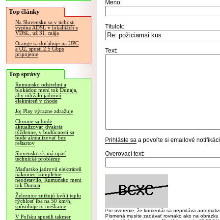
Meno:
Top články
Na Slovensku sa v tichosti
Titulok:
vypína ADSL v lokalitách s
VDSL, už 31. mája
Orange sa doťahuje na UPC
a O2, spustí 2.5 Gbps
Text:
pripojenie
Top správy
Rumunsko odstrelmi a
blokádou mení tok Dunaja,
aby udržalo jadrovú
elektráreň v chode
Joj Play výrazne zdražuje
Chrome sa bude
aktualizovať dvakrát
týždenne, v budúcnosti sa
bude aktualizovať bez
Prihláste sa
a povoľte si emailové notifiká
reštartov
Overovací text:
Slovensko.sk má opäť
technické problémy
Maďarsko jadrovú elektráreň
nakoniec kompletne
neodstavilo, Rumunsko mení
tok Dunaja
Železnice znižujú kvôli teplu
rýchlosť iba na 50 km/h,
spôsobuje to meškanie
Pre overenie, že komentár sa nepridáva automatizov
Písmená musíte zadávať rovnako ako na obrázku veľk
V Poľsku spustili takmer