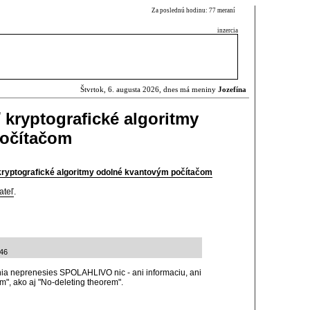
Za poslednú hodinu: 77 meraní
inzercia
Štvrtok, 6. augusta 2026, dnes má meniny
Jozefína
 kryptografické algoritmy
očítačom
kryptografické algoritmy odolné kvantovým počítačom
ateľ
.
:46
nia neprenesies SPOLAHLIVO nic - ani informaciu, ani
", ako aj "No-deleting theorem".