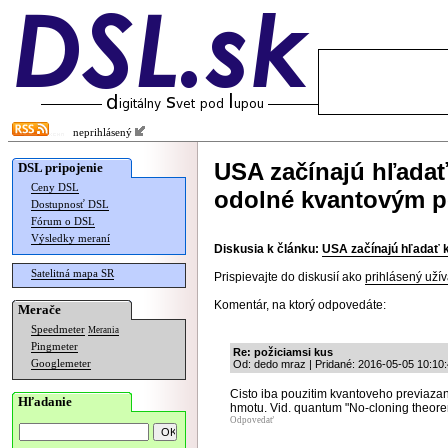
neprihlásený
USA začínajú hľadať
DSL pripojenie
Ceny DSL
odolné kvantovým p
Dostupnosť DSL
Fórum o DSL
Výsledky meraní
Diskusia k článku:
USA začínajú hľadať 
Satelitná mapa SR
Prispievajte do diskusií ako
prihlásený užív
Komentár, na ktorý odpovedáte:
Merače
Speedmeter
Merania
Pingmeter
Re: požiciamsi kus
Googlemeter
Od: dedo mraz | Pridané: 2016-05-05 10:10
Cisto iba pouzitim kvantoveho previaza
Hľadanie
hmotu. Vid. quantum "No-cloning theorem
Odpovedať