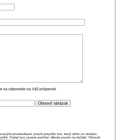
cie na odpovede na Váš príspevok.
anými prostriedkami, prosím prepíšte text, ktorý vidíte na obrázku.
é. Pokiaľ text neviete prečítať, kliknite prosím na tlačidlo "Obnoviť