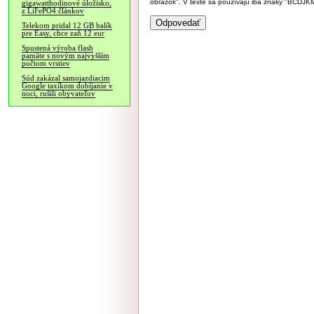
obrázok". V texte sa používajú iba znaky "BC
gigawatthodinové úložisko,
z LiFePO4 článkov
Telekom pridal 12 GB balík
pre Easy, chce zaň 12 eur
Spustená výroba flash
pamäte s novým najvyšším
počtom vrstiev
Súd zakázal samojazdiacim
Google taxíkom dobíjanie v
noci, rušili obyvateľov