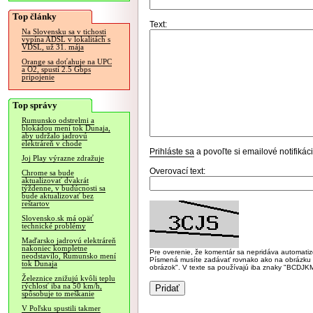
Top články
Text:
Na Slovensku sa v tichosti
vypína ADSL v lokalitách s
VDSL, už 31. mája
Orange sa doťahuje na UPC
a O2, spustí 2.5 Gbps
pripojenie
Top správy
Rumunsko odstrelmi a
blokádou mení tok Dunaja,
aby udržalo jadrovú
elektráreň v chode
Prihláste sa
a povoľte si emailové notifiká
Joj Play výrazne zdražuje
Overovací text:
Chrome sa bude
aktualizovať dvakrát
týždenne, v budúcnosti sa
bude aktualizovať bez
reštartov
Slovensko.sk má opäť
technické problémy
Maďarsko jadrovú elektráreň
nakoniec kompletne
Pre overenie, že komentár sa nepridáva automatizov
neodstavilo, Rumunsko mení
Písmená musíte zadávať rovnako ako na obrázku veľk
tok Dunaja
obrázok". V texte sa používajú iba znaky "BC
Železnice znižujú kvôli teplu
rýchlosť iba na 50 km/h,
spôsobuje to meškanie
V Poľsku spustili takmer