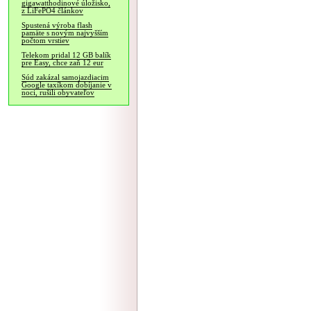
gigawatthodinové úložisko,
z LiFePO4 článkov
Spustená výroba flash
pamäte s novým najvyšším
počtom vrstiev
Telekom pridal 12 GB balík
pre Easy, chce zaň 12 eur
Súd zakázal samojazdiacim
Google taxíkom dobíjanie v
noci, rušili obyvateľov