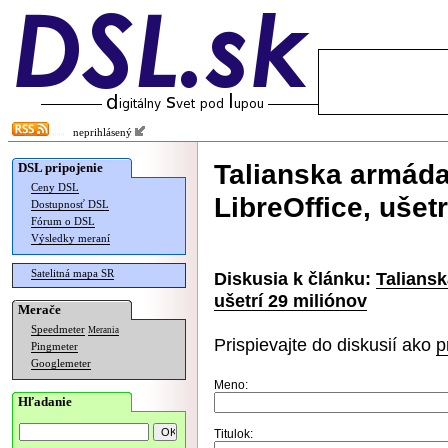
neprihlásený
Talianska armád
DSL pripojenie
Ceny DSL
LibreOffice, ušet
Dostupnosť DSL
Fórum o DSL
Výsledky meraní
Satelitná mapa SR
Diskusia k článku:
Taliansk
ušetrí 29 miliónov
Merače
Speedmeter
Merania
Prispievajte do diskusií ako
p
Pingmeter
Googlemeter
Meno:
Hľadanie
Titulok: