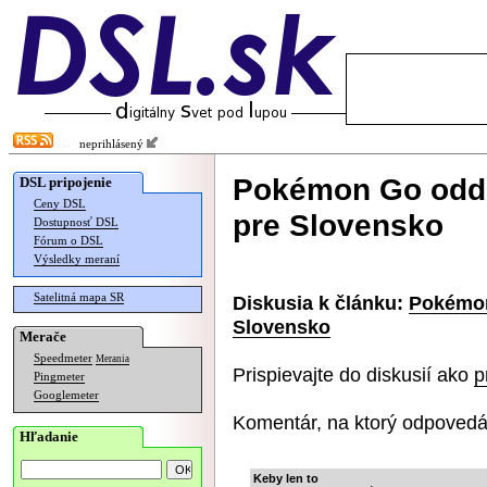
neprihlásený
Pokémon Go oddn
DSL pripojenie
Ceny DSL
pre Slovensko
Dostupnosť DSL
Fórum o DSL
Výsledky meraní
Satelitná mapa SR
Diskusia k článku:
Pokémon
Slovensko
Merače
Speedmeter
Merania
Prispievajte do diskusií ako
p
Pingmeter
Googlemeter
Komentár, na ktorý odpovedá
Hľadanie
Keby len to