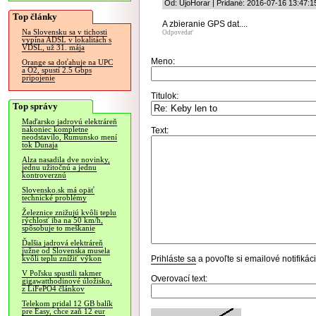
Od: UjoHorar | Pridané: 2016-07-16 13:47:1
Top články
A zbieranie GPS dat....
Na Slovensku sa v tichosti
Odpovedať
vypína ADSL v lokalitách s
VDSL, už 31. mája
Meno:
Orange sa doťahuje na UPC
a O2, spustí 2.5 Gbps
pripojenie
Titulok:
Top správy
Maďarsko jadrovú elektráreň
nakoniec kompletne
Text:
neodstavilo, Rumunsko mení
tok Dunaja
Alza nasadila dve novinky,
jednu užitočnú a jednu
kontroverznú
Slovensko.sk má opäť
technické problémy
Železnice znižujú kvôli teplu
rýchlosť iba na 50 km/h,
spôsobuje to meškanie
Ďalšia jadrová elektráreň
južne od Slovenska musela
Prihláste sa
a povoľte si emailové notifiká
kvôli teplu znížiť výkon
V Poľsku spustili takmer
Overovací text:
gigawatthodinové úložisko,
z LiFePO4 článkov
Telekom pridal 12 GB balík
pre Easy, chce zaň 12 eur