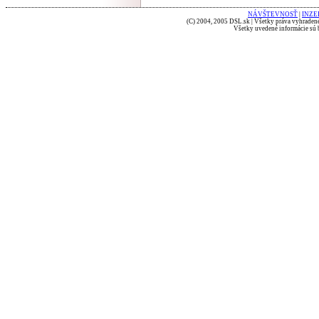
NÁVŠTEVNOSŤ
|
INZE
(C) 2004, 2005 DSL.sk | Všetky práva vyhradené
Všetky uvedené informácie sú b