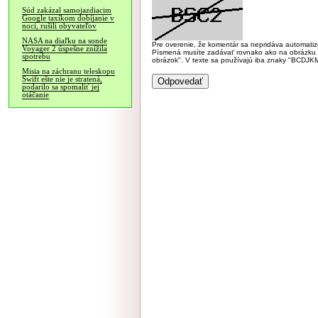
Súd zakázal samojazdiacim
Google taxíkom dobíjanie v
noci, rušili obyvateľov
NASA na diaľku na sonde
Pre overenie, že komentár sa nepridáva automatizov
Voyager 2 úspešne znížila
Písmená musíte zadávať rovnako ako na obrázku veľk
spotrebu
obrázok". V texte sa používajú iba znaky "BC
Misia na záchranu teleskopu
Swift ešte nie je stratená,
podarilo sa spomaliť jej
otáčanie