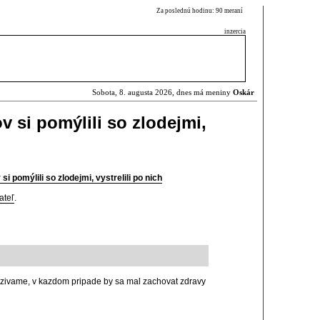
Za poslednú hodinu: 90 meraní
inzercia
Sobota, 8. augusta 2026, dnes má meniny
Oskár
si pomýlili so zlodejmi,
pomýlili so zlodejmi, vystrelili po nich
ateľ
.
uzivame, v kazdom pripade by sa mal zachovat zdravy