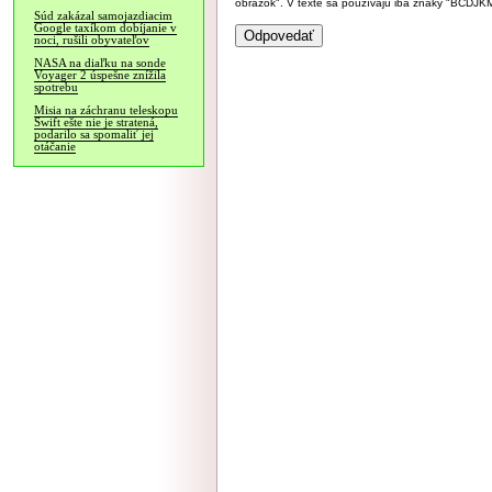
obrázok". V texte sa používajú iba znaky "BC
Súd zakázal samojazdiacim
Google taxíkom dobíjanie v
noci, rušili obyvateľov
NASA na diaľku na sonde
Voyager 2 úspešne znížila
spotrebu
Misia na záchranu teleskopu
Swift ešte nie je stratená,
podarilo sa spomaliť jej
otáčanie