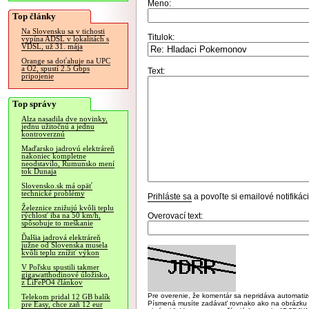
Meno:
Top články
Na Slovensku sa v tichosti
Titulok:
vypína ADSL v lokalitách s
VDSL, už 31. mája
Orange sa doťahuje na UPC
a O2, spustí 2.5 Gbps
Text:
pripojenie
Top správy
Alza nasadila dve novinky,
jednu užitočnú a jednu
kontroverznú
Maďarsko jadrovú elektráreň
nakoniec kompletne
neodstavilo, Rumunsko mení
tok Dunaja
Slovensko.sk má opäť
technické problémy
Prihláste sa
a povoľte si emailové notifiká
Železnice znižujú kvôli teplu
Overovací text:
rýchlosť iba na 50 km/h,
spôsobuje to meškanie
Ďalšia jadrová elektráreň
južne od Slovenska musela
kvôli teplu znížiť výkon
V Poľsku spustili takmer
gigawatthodinové úložisko,
z LiFePO4 článkov
Pre overenie, že komentár sa nepridáva automatizov
Telekom pridal 12 GB balík
Písmená musíte zadávať rovnako ako na obrázku veľk
pre Easy, chce zaň 12 eur