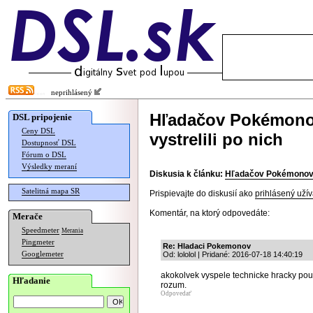
neprihlásený
Hľadačov Pokémonov 
DSL pripojenie
Ceny DSL
vystrelili po nich
Dostupnosť DSL
Fórum o DSL
Výsledky meraní
Diskusia k článku:
Hľadačov Pokémonov si 
Satelitná mapa SR
Prispievajte do diskusií ako
prihlásený užív
Komentár, na ktorý odpovedáte:
Merače
Speedmeter
Merania
Pingmeter
Re: Hladaci Pokemonov
Googlemeter
Od: lololol | Pridané: 2016-07-18 14:40:19
akokolvek vyspele technicke hracky po
Hľadanie
rozum.
Odpovedať