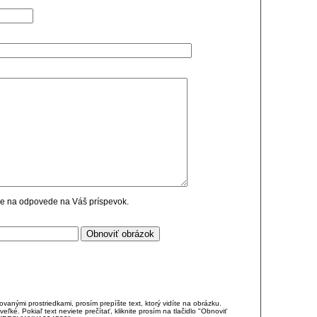
cie na odpovede na Váš príspevok.
anými prostriedkami, prosím prepíšte text, ktorý vidíte na obrázku.
é. Pokiaľ text neviete prečítať, kliknite prosím na tlačidlo "Obnoviť