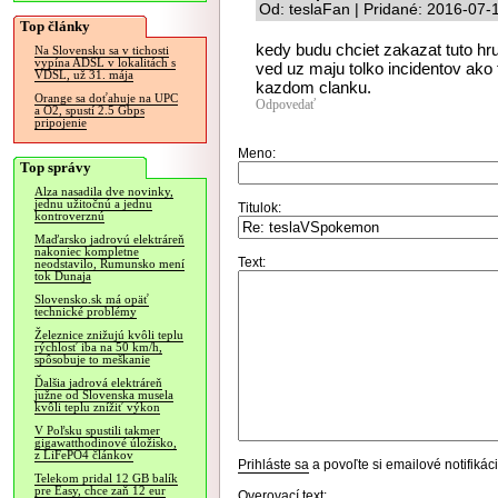
Od: teslaFan | Pridané: 2016-07-
Top články
kedy budu chciet zakazat tuto hr
Na Slovensku sa v tichosti
vypína ADSL v lokalitách s
ved uz maju tolko incidentov ako 
VDSL, už 31. mája
kazdom clanku.
Orange sa doťahuje na UPC
Odpovedať
a O2, spustí 2.5 Gbps
pripojenie
Meno:
Top správy
Alza nasadila dve novinky,
jednu užitočnú a jednu
Titulok:
kontroverznú
Maďarsko jadrovú elektráreň
nakoniec kompletne
Text:
neodstavilo, Rumunsko mení
tok Dunaja
Slovensko.sk má opäť
technické problémy
Železnice znižujú kvôli teplu
rýchlosť iba na 50 km/h,
spôsobuje to meškanie
Ďalšia jadrová elektráreň
južne od Slovenska musela
kvôli teplu znížiť výkon
V Poľsku spustili takmer
gigawatthodinové úložisko,
z LiFePO4 článkov
Prihláste sa
a povoľte si emailové notifiká
Telekom pridal 12 GB balík
pre Easy, chce zaň 12 eur
Overovací text: