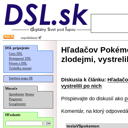
neprihlásený
Hľadačov Pokémo
DSL pripojenie
Ceny DSL
zlodejmi, vystreli
Dostupnosť DSL
Fórum o DSL
Výsledky meraní
Satelitná mapa SR
Diskusia k článku:
Hľadačo
vystrelili po nich
Merače
Speedmeter
Merania
Prispievajte do diskusií ako
p
Pingmeter
Googlemeter
Komentár, na ktorý odpovedá
Hľadanie
teslaVSpokemon