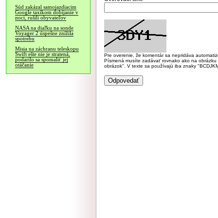
Súd zakázal samojazdiacim
Google taxíkom dobíjanie v
noci, rušili obyvateľov
NASA na diaľku na sonde
Voyager 2 úspešne znížila
spotrebu
Misia na záchranu teleskopu
Swift ešte nie je stratená,
Pre overenie, že komentár sa nepridáva automatizov
podarilo sa spomaliť jej
Písmená musíte zadávať rovnako ako na obrázku veľk
otáčanie
obrázok". V texte sa používajú iba znaky "BC