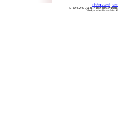
NÁVŠTEVNOSŤ
|
INZE
(C) 2004, 2005 DSL.sk | Všetky práva vyhradené
Všetky uvedené informácie sú b