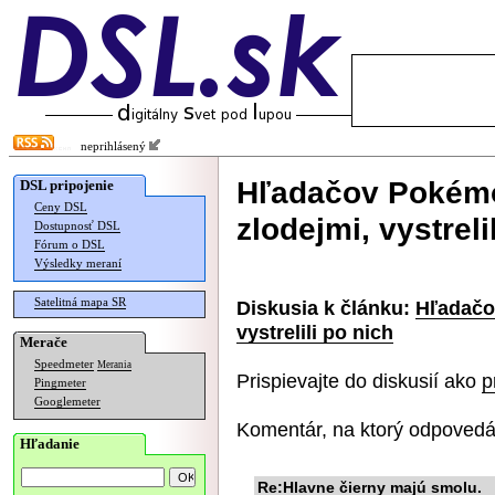
neprihlásený
Hľadačov Pokémo
DSL pripojenie
Ceny DSL
zlodejmi, vystreli
Dostupnosť DSL
Fórum o DSL
Výsledky meraní
Satelitná mapa SR
Diskusia k článku:
Hľadačo
vystrelili po nich
Merače
Speedmeter
Merania
Prispievajte do diskusií ako
p
Pingmeter
Googlemeter
Komentár, na ktorý odpovedá
Hľadanie
Re:Hlavne čierny majú smolu.