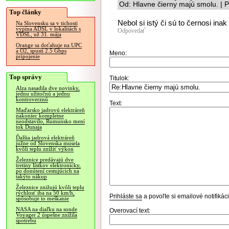
Od: Hlavne čierny majú smolu. | 
Top články
Nebol si istý či sú to černosi inak
Na Slovensku sa v tichosti
vypína ADSL v lokalitách s
Odpovedať
VDSL, už 31. mája
Orange sa doťahuje na UPC
a O2, spustí 2.5 Gbps
Meno:
pripojenie
Top správy
Titulok:
Alza nasadila dve novinky,
jednu užitočnú a jednu
kontroverznú
Text:
Maďarsko jadrovú elektráreň
nakoniec kompletne
neodstavilo, Rumunsko mení
tok Dunaja
Ďalšia jadrová elektráreň
južne od Slovenska musela
kvôli teplu znížiť výkon
Železnice predávajú dve
tretiny lístkov elektronicky,
po donútení cestujúcich na
takýto nákup
Železnice znižujú kvôli teplu
rýchlosť iba na 50 km/h,
Prihláste sa
a povoľte si emailové notifiká
spôsobuje to meškanie
NASA na diaľku na sonde
Overovací text:
Voyager 2 úspešne znížila
spotrebu