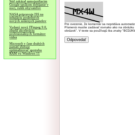
Súd zakázal samojazdiacim
Google taxíkom dobíjanie v
noci, rušili obyvateľov
NASA pripravuje ISS na
inštaláciu posledných
nových solárnych panelov
Pre overenie, že komentár sa nepridáva automatizov
Vydaný nový FFmpeg 9.0,
Písmená musíte zadávať rovnako ako na obrázku veľk
zlepšil akceleráciu
obrázok". V texte sa používajú iba znaky "BC
profesionálnych formátov
videa
Microsoft v čase drahých
pamätí sľubuje
optimalizovať spotrebu
RAM vo Windows 11