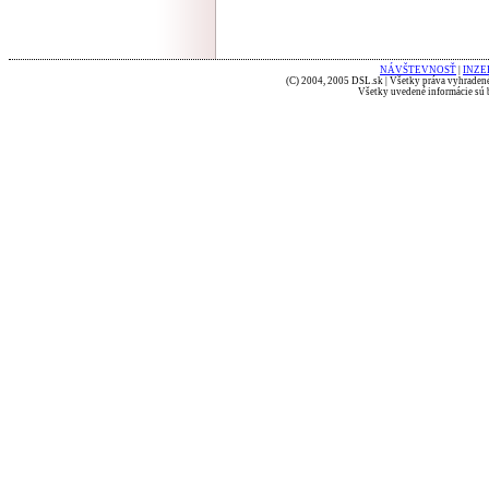
NÁVŠTEVNOSŤ
|
INZE
(C) 2004, 2005 DSL.sk | Všetky práva vyhradené
Všetky uvedené informácie sú b