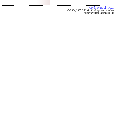
NÁVŠTEVNOSŤ
|
INZE
(C) 2004, 2005 DSL.sk | Všetky práva vyhradené
Všetky uvedené informácie sú b