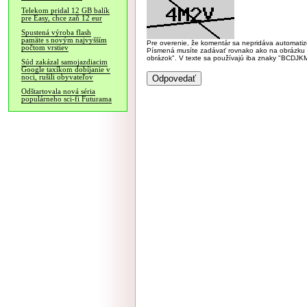
Telekom pridal 12 GB balík
pre Easy, chce zaň 12 eur
Spustená výroba flash
pamäte s novým najvyšším
Pre overenie, že komentár sa nepridáva automatizov
počtom vrstiev
Písmená musíte zadávať rovnako ako na obrázku veľk
obrázok". V texte sa používajú iba znaky "BC
Súd zakázal samojazdiacim
Google taxíkom dobíjanie v
noci, rušili obyvateľov
Odštartovala nová séria
populárneho sci-fi Futurama