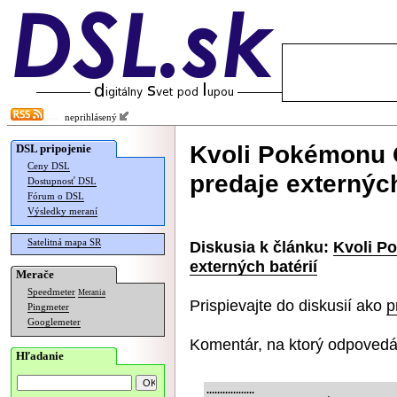
neprihlásený
Kvoli Pokémonu G
DSL pripojenie
Ceny DSL
predaje externých
Dostupnosť DSL
Fórum o DSL
Výsledky meraní
Satelitná mapa SR
Diskusia k článku:
Kvoli P
externých batérií
Merače
Speedmeter
Merania
Prispievajte do diskusií ako
p
Pingmeter
Googlemeter
Komentár, na ktorý odpovedá
Hľadanie
..................