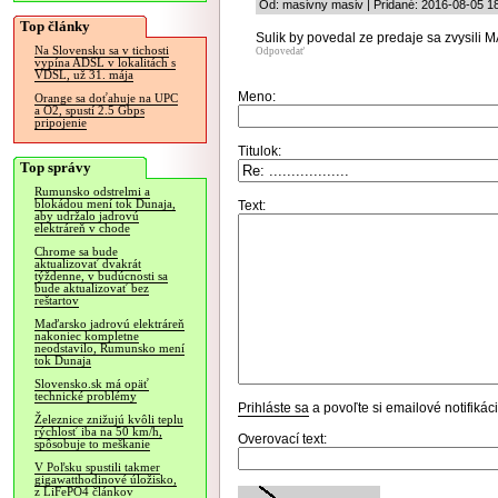
Od: masivny masiv | Pridané: 2016-08-05 1
Top články
Sulik by povedal ze predaje sa zvysili
Na Slovensku sa v tichosti
Odpovedať
vypína ADSL v lokalitách s
VDSL, už 31. mája
Meno:
Orange sa doťahuje na UPC
a O2, spustí 2.5 Gbps
pripojenie
Titulok:
Top správy
Rumunsko odstrelmi a
blokádou mení tok Dunaja,
Text:
aby udržalo jadrovú
elektráreň v chode
Chrome sa bude
aktualizovať dvakrát
týždenne, v budúcnosti sa
bude aktualizovať bez
reštartov
Maďarsko jadrovú elektráreň
nakoniec kompletne
neodstavilo, Rumunsko mení
tok Dunaja
Slovensko.sk má opäť
technické problémy
Prihláste sa
a povoľte si emailové notifiká
Železnice znižujú kvôli teplu
rýchlosť iba na 50 km/h,
Overovací text:
spôsobuje to meškanie
V Poľsku spustili takmer
gigawatthodinové úložisko,
z LiFePO4 článkov