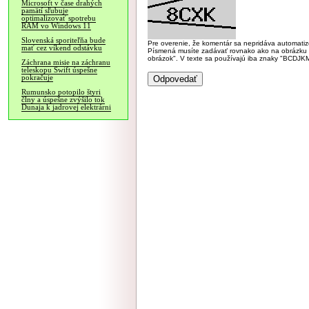
Microsoft v čase drahých
pamätí sľubuje
optimalizovať spotrebu
RAM vo Windows 11
Slovenská sporiteľňa bude
Pre overenie, že komentár sa nepridáva automatizov
mať cez víkend odstávku
Písmená musíte zadávať rovnako ako na obrázku veľk
obrázok". V texte sa používajú iba znaky "BC
Záchrana misie na záchranu
teleskopu Swift úspešne
pokračuje
Rumunsko potopilo štyri
člny a úspešne zvýšilo tok
Dunaja k jadrovej elektrárni