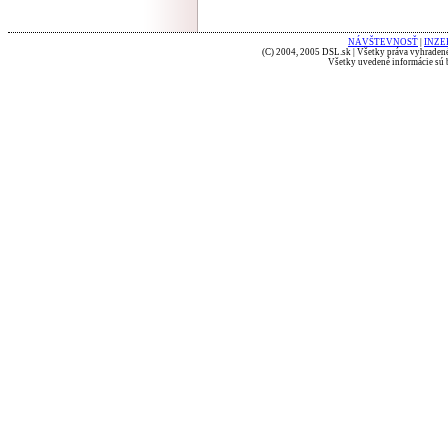
NÁVŠTEVNOSŤ
|
INZE
(C) 2004, 2005 DSL.sk | Všetky práva vyhradené
Všetky uvedené informácie sú b