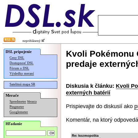
neprihlásený
Kvoli Pokémonu G
DSL pripojenie
Ceny DSL
predaje externých
Dostupnosť DSL
Fórum o DSL
Výsledky meraní
Satelitná mapa SR
Diskusia k článku:
Kvoli P
externých batérií
Merače
Speedmeter
Merania
Prispievajte do diskusií ako
p
Pingmeter
Googlemeter
Komentár, na ktorý odpovedá
Hľadanie
Re: kozmopolita