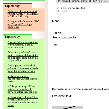
Od: hmm. | Pridané: 2016-08-05 20:46:54
Top články
To je skutočne smutné.
Na Slovensku sa v tichosti
Odpovedať
vypína ADSL v lokalitách s
VDSL, už 31. mája
Meno:
Orange sa doťahuje na UPC
a O2, spustí 2.5 Gbps
pripojenie
Titulok:
Top správy
Alza nasadila dve novinky,
jednu užitočnú a jednu
Text:
kontroverznú
Železnice predávajú dve
tretiny lístkov elektronicky,
po donútení cestujúcich na
takýto nákup
Ďalšia jadrová elektráreň
južne od Slovenska musela
kvôli teplu znížiť výkon
V štvrtom reaktore
Mochoviec už beží štiepna
reakcia
NASA pripravuje ISS na
Prihláste sa
a povoľte si emailové notifiká
inštaláciu posledných
nových solárnych panelov
Overovací text:
Vydaný nový FFmpeg 9.0,
zlepšil akceleráciu
profesionálnych formátov
videa