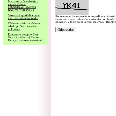
Microsoft v čase drahých
pamätí sľubuje
optimalizovať spotrebu
RAM vo Windows 11
Slovenská sporiteľňa bude
Pre overenie, že komentár sa nepridáva automatizov
mať cez víkend odstávku
Písmená musíte zadávať rovnako ako na obrázku veľk
obrázok". V texte sa používajú iba znaky "BC
Záchrana misie na záchranu
teleskopu Swift úspešne
pokračuje
Rumunsko potopilo štyri
člny a úspešne zvýšilo tok
Dunaja k jadrovej elektrárni