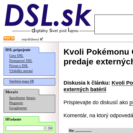
neprihlásený
Kvoli Pokémonu G
DSL pripojenie
Ceny DSL
predaje externých
Dostupnosť DSL
Fórum o DSL
Výsledky meraní
Satelitná mapa SR
Diskusia k článku:
Kvoli P
externých batérií
Merače
Speedmeter
Merania
Prispievajte do diskusií ako
p
Pingmeter
Googlemeter
Komentár, na ktorý odpovedá
Hľadanie
Re: ..................