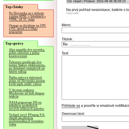
Od: čitateľ | Pridané: 2016-08-06 06:59:14
Top články
Na prvý pohľad nesúvisiace, batérie s
Na Slovensku sa v tichosti
Odpovedať
vypína ADSL v lokalitách s
VDSL, už 31. mája
Meno:
Orange sa doťahuje na UPC
a O2, spustí 2.5 Gbps
pripojenie
Titulok:
Top správy
Alza nasadila dve novinky,
jednu užitočnú a jednu
Text:
kontroverznú
Železnice predávajú dve
tretiny lístkov elektronicky,
po donútení cestujúcich na
takýto nákup
Ďalšia jadrová elektráreň
južne od Slovenska musela
kvôli teplu znížiť výkon
V štvrtom reaktore
Mochoviec už beží štiepna
reakcia
NASA pripravuje ISS na
Prihláste sa
a povoľte si emailové notifiká
inštaláciu posledných
nových solárnych panelov
Overovací text:
Vydaný nový FFmpeg 9.0,
zlepšil akceleráciu
profesionálnych formátov
videa