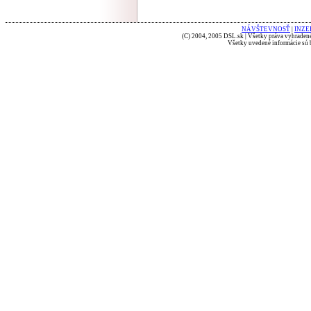
NÁVŠTEVNOSŤ
|
INZE
(C) 2004, 2005 DSL.sk | Všetky práva vyhradené
Všetky uvedené informácie sú b