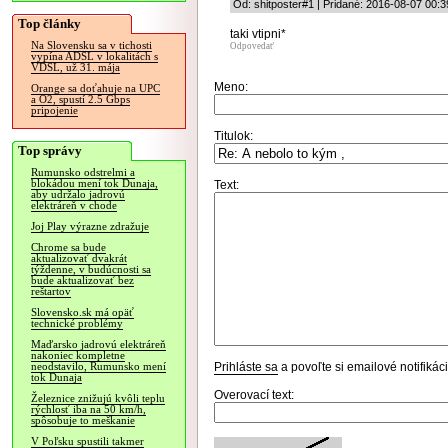
Od: shitposter#1 | Pridané: 2016-08-07 00:3
Top články
taki vtipni*
Na Slovensku sa v tichosti
Odpovedať
vypína ADSL v lokalitách s
VDSL, už 31. mája
Meno:
Orange sa doťahuje na UPC
a O2, spustí 2.5 Gbps
pripojenie
Titulok:
Top správy
Rumunsko odstrelmi a
blokádou mení tok Dunaja,
Text:
aby udržalo jadrovú
elektráreň v chode
Joj Play výrazne zdražuje
Chrome sa bude
aktualizovať dvakrát
týždenne, v budúcnosti sa
bude aktualizovať bez
reštartov
Slovensko.sk má opäť
technické problémy
Maďarsko jadrovú elektráreň
nakoniec kompletne
Prihláste sa
a povoľte si emailové notifiká
neodstavilo, Rumunsko mení
tok Dunaja
Overovací text:
Železnice znižujú kvôli teplu
rýchlosť iba na 50 km/h,
spôsobuje to meškanie
V Poľsku spustili takmer