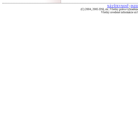
NÁVŠTEVNOSŤ
|
INZE
(C) 2004, 2005 DSL.sk | Všetky práva vyhradené
Všetky uvedené informácie sú b