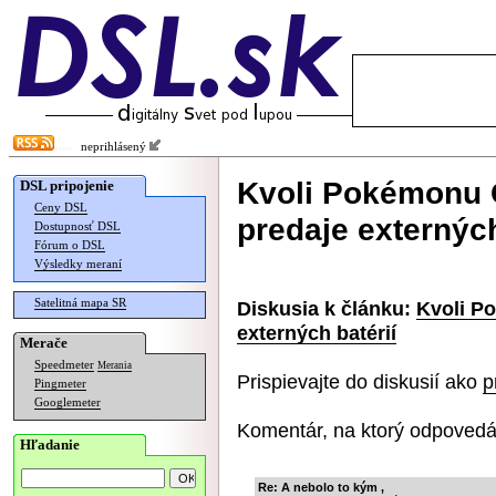
neprihlásený
Kvoli Pokémonu G
DSL pripojenie
Ceny DSL
predaje externých
Dostupnosť DSL
Fórum o DSL
Výsledky meraní
Satelitná mapa SR
Diskusia k článku:
Kvoli P
externých batérií
Merače
Speedmeter
Merania
Prispievajte do diskusií ako
p
Pingmeter
Googlemeter
Komentár, na ktorý odpovedá
Hľadanie
Re: A nebolo to kým ,