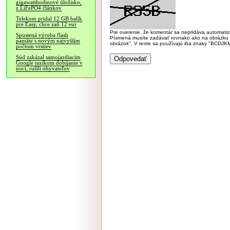
gigawatthodinové úložisko,
z LiFePO4 článkov
Telekom pridal 12 GB balík
pre Easy, chce zaň 12 eur
Pre overenie, že komentár sa nepridáva automatizov
Spustená výroba flash
Písmená musíte zadávať rovnako ako na obrázku veľk
pamäte s novým najvyšším
obrázok". V texte sa používajú iba znaky "BC
počtom vrstiev
Súd zakázal samojazdiacim
Google taxíkom dobíjanie v
noci, rušili obyvateľov