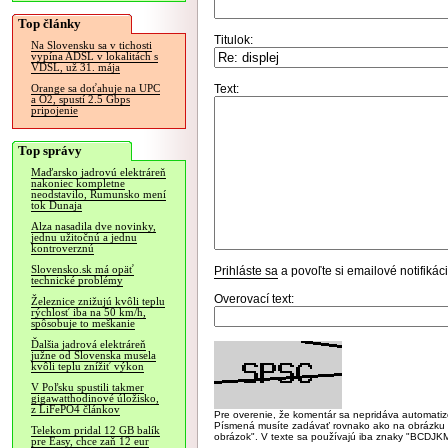
Top články
Titulok:
Na Slovensku sa v tichosti
vypína ADSL v lokalitách s
VDSL, už 31. mája
Text:
Orange sa doťahuje na UPC
a O2, spustí 2.5 Gbps
pripojenie
Top správy
Maďarsko jadrovú elektráreň
nakoniec kompletne
neodstavilo, Rumunsko mení
tok Dunaja
Alza nasadila dve novinky,
jednu užitočnú a jednu
kontroverznú
Slovensko.sk má opäť
Prihláste sa
a povoľte si emailové notifiká
technické problémy
Overovací text:
Železnice znižujú kvôli teplu
rýchlosť iba na 50 km/h,
spôsobuje to meškanie
Ďalšia jadrová elektráreň
južne od Slovenska musela
kvôli teplu znížiť výkon
V Poľsku spustili takmer
gigawatthodinové úložisko,
z LiFePO4 článkov
Pre overenie, že komentár sa nepridáva automatizov
Písmená musíte zadávať rovnako ako na obrázku veľk
Telekom pridal 12 GB balík
obrázok". V texte sa používajú iba znaky "BC
pre Easy, chce zaň 12 eur