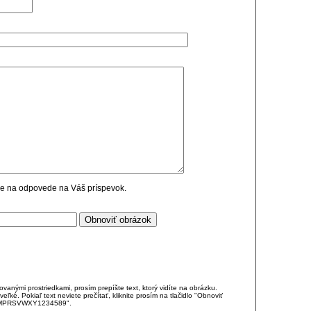
cie na odpovede na Váš príspevok.
anými prostriedkami, prosím prepíšte text, ktorý vidíte na obrázku.
é. Pokiaľ text neviete prečítať, kliknite prosím na tlačidlo "Obnoviť
DJKMPRSVWXY1234589".