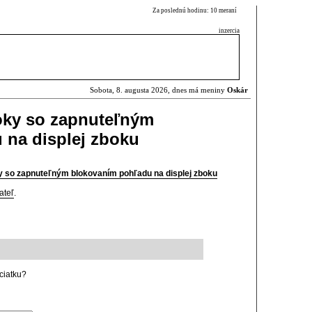
Za poslednú hodinu: 10 meraní
inzercia
Sobota, 8. augusta 2026, dnes má meniny
Oskár
oky so zapnuteľným
 na displej zboku
y so zapnuteľným blokovaním pohľadu na displej zboku
ateľ
.
ciatku?