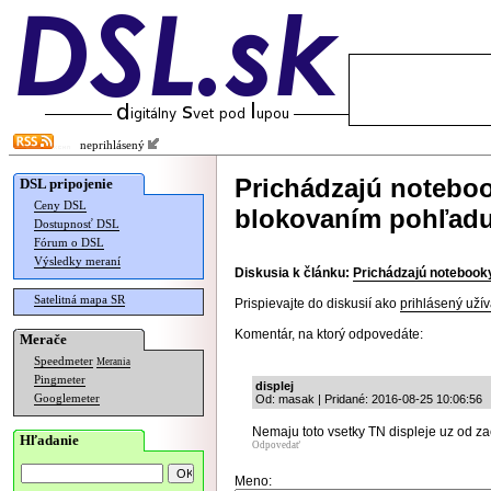
neprihlásený
Prichádzajú notebo
DSL pripojenie
Ceny DSL
blokovaním pohľadu
Dostupnosť DSL
Fórum o DSL
Výsledky meraní
Diskusia k článku:
Prichádzajú notebook
Satelitná mapa SR
Prispievajte do diskusií ako
prihlásený užív
Komentár, na ktorý odpovedáte:
Merače
Speedmeter
Merania
Pingmeter
displej
Googlemeter
Od: masak | Pridané: 2016-08-25 10:06:56
Nemaju toto vsetky TN displeje uz od za
Hľadanie
Odpovedať
Meno: