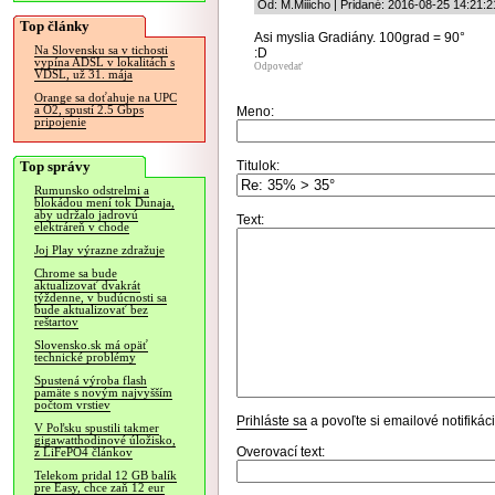
Od: M.Miiicho | Pridané: 2016-08-25 14:21:2
Top články
Asi myslia Gradiány. 100grad = 90°
Na Slovensku sa v tichosti
:D
vypína ADSL v lokalitách s
Odpovedať
VDSL, už 31. mája
Orange sa doťahuje na UPC
a O2, spustí 2.5 Gbps
Meno:
pripojenie
Top správy
Titulok:
Rumunsko odstrelmi a
blokádou mení tok Dunaja,
aby udržalo jadrovú
Text:
elektráreň v chode
Joj Play výrazne zdražuje
Chrome sa bude
aktualizovať dvakrát
týždenne, v budúcnosti sa
bude aktualizovať bez
reštartov
Slovensko.sk má opäť
technické problémy
Spustená výroba flash
pamäte s novým najvyšším
počtom vrstiev
Prihláste sa
a povoľte si emailové notifiká
V Poľsku spustili takmer
gigawatthodinové úložisko,
Overovací text:
z LiFePO4 článkov
Telekom pridal 12 GB balík
pre Easy, chce zaň 12 eur