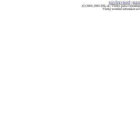
NÁVŠTEVNOSŤ
|
INZE
(C) 2004, 2005 DSL.sk | Všetky práva vyhradené
Všetky uvedené informácie sú b