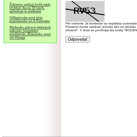
Železnice znižujú kvôli teplu
rýchlosť iba na 50 km/h,
spôsobuje to meškanie
Odštartovala nová séria
populárneho sci-fi Futurama
Pre overenie, že komentár sa nepridáva automatizov
Písmená musíte zadávať rovnako ako na obrázku veľk
Maďarsko jadrovú elektráreň
obrázok". V texte sa používajú iba znaky "BC
nakoniec kompletne
neodstavilo, Rumunsko mení
tok Dunaja