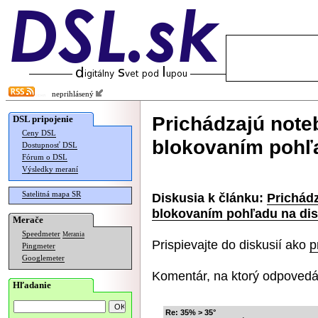
neprihlásený
Prichádzajú not
DSL pripojenie
Ceny DSL
blokovaním pohľa
Dostupnosť DSL
Fórum o DSL
Výsledky meraní
Satelitná mapa SR
Diskusia k článku:
Prichád
blokovaním pohľadu na dis
Merače
Speedmeter
Merania
Prispievajte do diskusií ako
p
Pingmeter
Googlemeter
Komentár, na ktorý odpovedá
Hľadanie
Re: 35% > 35°