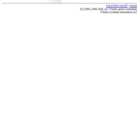
NÁVŠTEVNOSŤ
|
INZE
(C) 2004, 2005 DSL.sk | Všetky práva vyhradené
Všetky uvedené informácie sú b