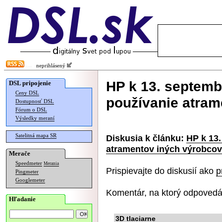
neprihlásený
HP k 13. septemb
DSL pripojenie
Ceny DSL
používanie atram
Dostupnosť DSL
Fórum o DSL
Výsledky meraní
Satelitná mapa SR
Diskusia k článku:
HP k 13
atramentov iných výrobcov
Merače
Speedmeter
Merania
Prispievajte do diskusií ako
p
Pingmeter
Googlemeter
Komentár, na ktorý odpovedá
Hľadanie
3D tlaciarne