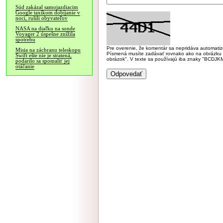
Súd zakázal samojazdiacim
Google taxíkom dobíjanie v
noci, rušili obyvateľov
NASA na diaľku na sonde
Voyager 2 úspešne znížila
spotrebu
Pre overenie, že komentár sa nepridáva automatizov
Misia na záchranu teleskopu
Písmená musíte zadávať rovnako ako na obrázku veľk
Swift ešte nie je stratená,
obrázok". V texte sa používajú iba znaky "BC
podarilo sa spomaliť jej
otáčanie