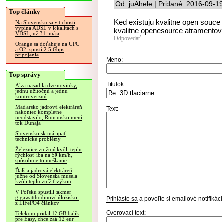
Od: juAhele | Pridané: 2016-09-1
Top články
Ked existuju kvalitne open souce 
Na Slovensku sa v tichosti
vypína ADSL v lokalitách s
kvalitne openesource atramentove
VDSL, už 31. mája
Odpovedať
Orange sa doťahuje na UPC
a O2, spustí 2.5 Gbps
pripojenie
Meno:
Top správy
Titulok:
Alza nasadila dve novinky,
jednu užitočnú a jednu
kontroverznú
Maďarsko jadrovú elektráreň
Text:
nakoniec kompletne
neodstavilo, Rumunsko mení
tok Dunaja
Slovensko.sk má opäť
technické problémy
Železnice znižujú kvôli teplu
rýchlosť iba na 50 km/h,
spôsobuje to meškanie
Ďalšia jadrová elektráreň
južne od Slovenska musela
kvôli teplu znížiť výkon
V Poľsku spustili takmer
gigawatthodinové úložisko,
Prihláste sa
a povoľte si emailové notifiká
z LiFePO4 článkov
Overovací text:
Telekom pridal 12 GB balík
pre Easy, chce zaň 12 eur