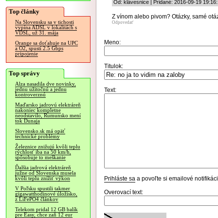
Od: klávesnice | Pridané: 2016-09-19 19:16:
Top články
Z vínom alebo pivom? Otázky, samé otáz
Na Slovensku sa v tichosti
Odpovedať
vypína ADSL v lokalitách s
VDSL, už 31. mája
Meno:
Orange sa doťahuje na UPC
a O2, spustí 2.5 Gbps
pripojenie
Titulok:
Top správy
Alza nasadila dve novinky,
jednu užitočnú a jednu
Text:
kontroverznú
Maďarsko jadrovú elektráreň
nakoniec kompletne
neodstavilo, Rumunsko mení
tok Dunaja
Slovensko.sk má opäť
technické problémy
Železnice znižujú kvôli teplu
rýchlosť iba na 50 km/h,
spôsobuje to meškanie
Ďalšia jadrová elektráreň
južne od Slovenska musela
Prihláste sa
a povoľte si emailové notifiká
kvôli teplu znížiť výkon
V Poľsku spustili takmer
Overovací text:
gigawatthodinové úložisko,
z LiFePO4 článkov
Telekom pridal 12 GB balík
pre Easy, chce zaň 12 eur