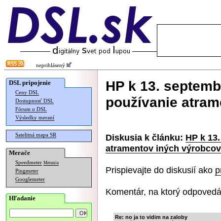
neprihlásený
HP k 13. septemb
DSL pripojenie
Ceny DSL
používanie atram
Dostupnosť DSL
Fórum o DSL
Výsledky meraní
Satelitná mapa SR
Diskusia k článku:
HP k 13
atramentov iných výrobcov
Merače
Speedmeter
Merania
Prispievajte do diskusií ako
p
Pingmeter
Googlemeter
Komentár, na ktorý odpovedá
Hľadanie
Re: no ja to vidim na zaloby