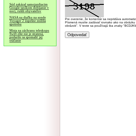
Súd zakázal samojazdiacim
Google taxíkom dobíjanie v
noci, rušili obyvateľov
NASA na diaľku na sonde
Pre overenie, že komentár sa nepridáva automatizov
Voyager 2 úspešne znížila
Písmená musíte zadávať rovnako ako na obrázku veľk
spotrebu
obrázok". V texte sa používajú iba znaky "BC
Misia na záchranu teleskopu
Swift ešte nie je stratená,
podarilo sa spomaliť jej
otáčanie