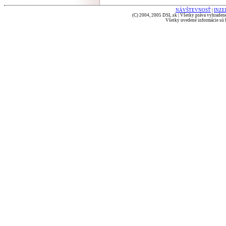
NÁVŠTEVNOSŤ
|
INZE
(C) 2004, 2005 DSL.sk | Všetky práva vyhradené
Všetky uvedené informácie sú b