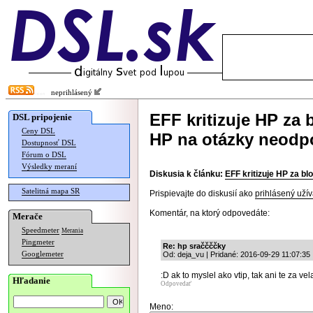
neprihlásený
EFF kritizuje HP za
DSL pripojenie
Ceny DSL
HP na otázky neodp
Dostupnosť DSL
Fórum o DSL
Výsledky meraní
Diskusia k článku:
EFF kritizuje HP za b
Satelitná mapa SR
Prispievajte do diskusií ako
prihlásený užív
Komentár, na ktorý odpovedáte:
Merače
Speedmeter
Merania
Pingmeter
Re: hp sraččččky
Googlemeter
Od: deja_vu | Pridané: 2016-09-29 11:07:35
:D ak to myslel ako vtip, tak ani te za vel
Hľadanie
Odpovedať
Meno: