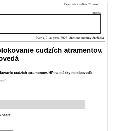
Za poslednú hodinu: 28 meraní
inzercia
Piatok, 7. augusta 2026, dnes má meniny
Štefánia
 blokovanie cudzích atramentov.
ovedá
lokovanie cudzích atramentov. HP na otázky neodpovedá
ateľ
.
a nestal