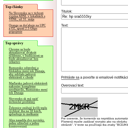
Top články
Titulok:
Na Slovensku sa v tichosti
vypína ADSL v lokalitách s
VDSL, už 31. mája
Text:
Orange sa doťahuje na UPC
a O2, spustí 2.5 Gbps
pripojenie
Top správy
Chrome sa bude
aktualizovať dvakrát
týždenne, v budúcnosti sa
bude aktualizovať bez
reštartov
Rumunsko odstrelmi a
blokádou mení tok Dunaja,
aby udržalo jadrovú
Prihláste sa
a povoľte si emailové notifiká
elektráreň v chode
Maďarsko jadrovú elektráreň
Overovací text:
nakoniec kompletne
neodstavilo, Rumunsko mení
tok Dunaja
Slovensko.sk má opäť
technické problémy
Železnice znižujú kvôli teplu
rýchlosť iba na 50 km/h,
spôsobuje to meškanie
Pre overenie, že komentár sa nepridáva automatizov
Alza nasadila dve novinky,
Písmená musíte zadávať rovnako ako na obrázku veľk
jednu užitočnú a jednu
obrázok". V texte sa používajú iba znaky "BC
kontroverznú