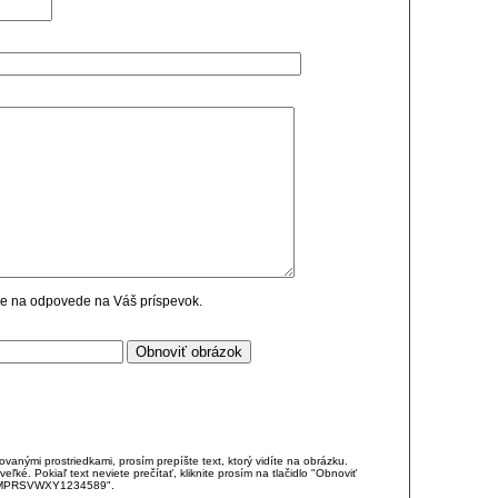
cie na odpovede na Váš príspevok.
anými prostriedkami, prosím prepíšte text, ktorý vidíte na obrázku.
é. Pokiaľ text neviete prečítať, kliknite prosím na tlačidlo "Obnoviť
DJKMPRSVWXY1234589".