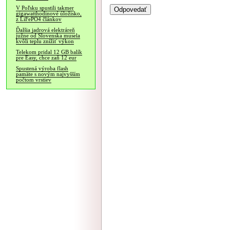
V Poľsku spustili takmer
gigawatthodinové úložisko,
z LiFePO4 článkov
Ďalšia jadrová elektráreň
južne od Slovenska musela
kvôli teplu znížiť výkon
Telekom pridal 12 GB balík
pre Easy, chce zaň 12 eur
Spustená výroba flash
pamäte s novým najvyšším
počtom vrstiev