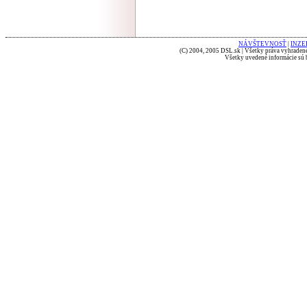
NÁVŠTEVNOSŤ
|
INZE
(C) 2004, 2005 DSL.sk | Všetky práva vyhradené
Všetky uvedené informácie sú b