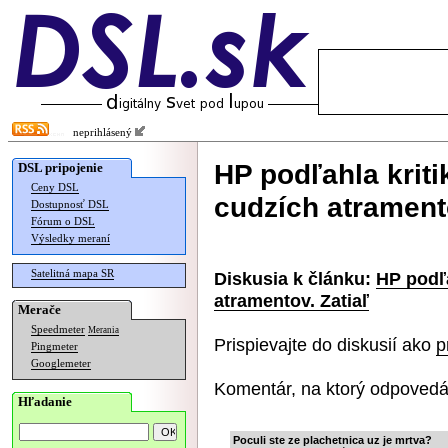
neprihlásený
HP podľahla kriti
DSL pripojenie
Ceny DSL
cudzích atramento
Dostupnosť DSL
Fórum o DSL
Výsledky meraní
Satelitná mapa SR
Diskusia k článku:
HP podľa
atramentov. Zatiaľ
Merače
Speedmeter
Merania
Prispievajte do diskusií ako
p
Pingmeter
Googlemeter
Komentár, na ktorý odpovedá
Hľadanie
Poculi ste ze plachetnica uz je mrtva?