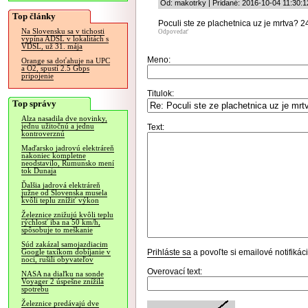
Od: makotrky | Pridané: 2016-10-04 11:30:1
Top články
Poculi ste ze plachetnica uz je mrtva? 2
Na Slovensku sa v tichosti
Odpovedať
vypína ADSL v lokalitách s
VDSL, už 31. mája
Meno:
Orange sa doťahuje na UPC
a O2, spustí 2.5 Gbps
pripojenie
Titulok:
Top správy
Alza nasadila dve novinky,
jednu užitočnú a jednu
Text:
kontroverznú
Maďarsko jadrovú elektráreň
nakoniec kompletne
neodstavilo, Rumunsko mení
tok Dunaja
Ďalšia jadrová elektráreň
južne od Slovenska musela
kvôli teplu znížiť výkon
Železnice znižujú kvôli teplu
rýchlosť iba na 50 km/h,
spôsobuje to meškanie
Súd zakázal samojazdiacim
Prihláste sa
a povoľte si emailové notifiká
Google taxíkom dobíjanie v
noci, rušili obyvateľov
Overovací text:
NASA na diaľku na sonde
Voyager 2 úspešne znížila
spotrebu
Železnice predávajú dve