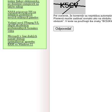
tretiny lístkov elektronicky,
po donútení cestujúcich na
takýto nákup
NASA pripravuje ISS na
inštaláciu posledných
Pre overenie, že komentár sa nepridáva automatizov
nových solárnych panelov
Písmená musíte zadávať rovnako ako na obrázku veľk
obrázok". V texte sa používajú iba znaky "BC
Vydaný nový FFmpeg 9.0,
zlepšil akceleráciu
profesionálnych formátov
videa
Microsoft v čase drahých
pamätí sľubuje
optimalizovať spotrebu
RAM vo Windows 11