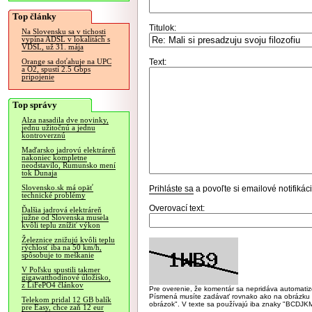
Top články
Titulok:
Na Slovensku sa v tichosti
vypína ADSL v lokalitách s
VDSL, už 31. mája
Text:
Orange sa doťahuje na UPC
a O2, spustí 2.5 Gbps
pripojenie
Top správy
Alza nasadila dve novinky,
jednu užitočnú a jednu
kontroverznú
Maďarsko jadrovú elektráreň
nakoniec kompletne
neodstavilo, Rumunsko mení
tok Dunaja
Slovensko.sk má opäť
Prihláste sa
a povoľte si emailové notifiká
technické problémy
Overovací text:
Ďalšia jadrová elektráreň
južne od Slovenska musela
kvôli teplu znížiť výkon
Železnice znižujú kvôli teplu
rýchlosť iba na 50 km/h,
spôsobuje to meškanie
V Poľsku spustili takmer
gigawatthodinové úložisko,
z LiFePO4 článkov
Pre overenie, že komentár sa nepridáva automatizov
Písmená musíte zadávať rovnako ako na obrázku veľk
Telekom pridal 12 GB balík
obrázok". V texte sa používajú iba znaky "BC
pre Easy, chce zaň 12 eur