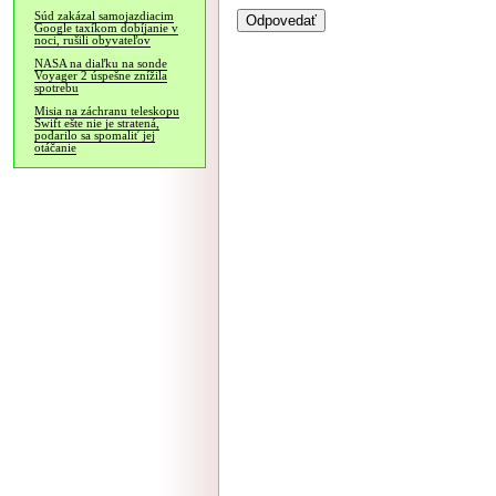
Súd zakázal samojazdiacim
Google taxíkom dobíjanie v
noci, rušili obyvateľov
NASA na diaľku na sonde
Voyager 2 úspešne znížila
spotrebu
Misia na záchranu teleskopu
Swift ešte nie je stratená,
podarilo sa spomaliť jej
otáčanie