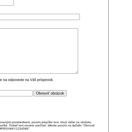
cie na odpovede na Váš príspevok.
anými prostriedkami, prosím prepíšte text, ktorý vidíte na obrázku.
é. Pokiaľ text neviete prečítať, kliknite prosím na tlačidlo "Obnoviť
DJKMPRSVWXY1234589".