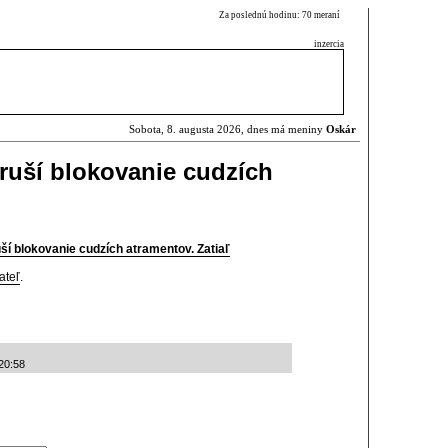
Za poslednú hodinu: 70 meraní
inzercia
Sobota, 8. augusta 2026, dnes má meniny
Oskár
 ruší blokovanie cudzích
uší blokovanie cudzích atramentov. Zatiaľ
ateľ
.
20:58