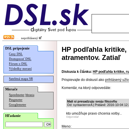
neprihlásený
HP podľahla kritike,
DSL pripojenie
Ceny DSL
atramentov. Zatiaľ
Dostupnosť DSL
Fórum o DSL
Výsledky meraní
Diskusia k článku:
HP podľahla kritike, r
Satelitná mapa SR
Prispievajte do diskusií ako
prihlásený užív
Komentár, na ktorý odpovedáte:
Merače
Speedmeter
Merania
Pingmeter
Mali si presadzuju svoju filozofiu
Googlemeter
Od: syntaxterrorA | Pridané: 2016-10-04 12:
kto umožňuje pravo chcenia volby...
Hľadanie
Odpovedať
Meno: