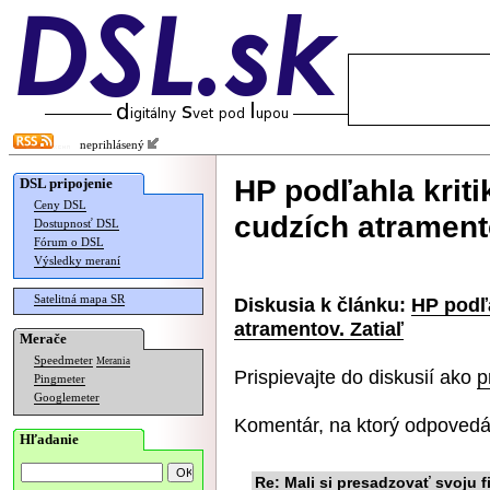
neprihlásený
HP podľahla kriti
DSL pripojenie
Ceny DSL
cudzích atramento
Dostupnosť DSL
Fórum o DSL
Výsledky meraní
Satelitná mapa SR
Diskusia k článku:
HP podľa
atramentov. Zatiaľ
Merače
Speedmeter
Merania
Prispievajte do diskusií ako
p
Pingmeter
Googlemeter
Komentár, na ktorý odpovedá
Hľadanie
Re: Mali si presadzovať svoju f