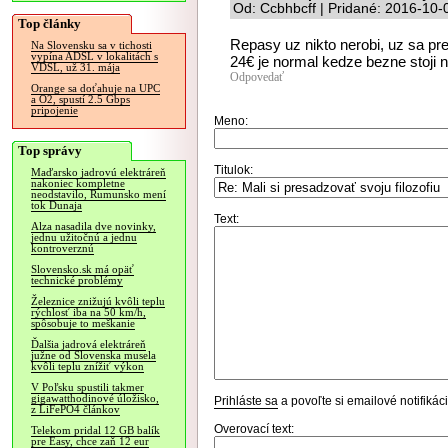
Od: Ccbhbcff | Pridané: 2016-10-
Top články
Repasy uz nikto nerobi, uz sa pr
Na Slovensku sa v tichosti
vypína ADSL v lokalitách s
24€ je normal kedze bezne stoji n
VDSL, už 31. mája
Odpovedať
Orange sa doťahuje na UPC
a O2, spustí 2.5 Gbps
pripojenie
Meno:
Top správy
Titulok:
Maďarsko jadrovú elektráreň
nakoniec kompletne
neodstavilo, Rumunsko mení
tok Dunaja
Text:
Alza nasadila dve novinky,
jednu užitočnú a jednu
kontroverznú
Slovensko.sk má opäť
technické problémy
Železnice znižujú kvôli teplu
rýchlosť iba na 50 km/h,
spôsobuje to meškanie
Ďalšia jadrová elektráreň
južne od Slovenska musela
kvôli teplu znížiť výkon
V Poľsku spustili takmer
gigawatthodinové úložisko,
Prihláste sa
a povoľte si emailové notifiká
z LiFePO4 článkov
Overovací text:
Telekom pridal 12 GB balík
pre Easy, chce zaň 12 eur