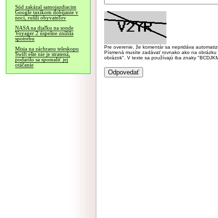
Súd zakázal samojazdiacim
Google taxíkom dobíjanie v
noci, rušili obyvateľov
NASA na diaľku na sonde
Voyager 2 úspešne znížila
spotrebu
Pre overenie, že komentár sa nepridáva automatizov
Misia na záchranu teleskopu
Písmená musíte zadávať rovnako ako na obrázku veľk
Swift ešte nie je stratená,
obrázok". V texte sa používajú iba znaky "BC
podarilo sa spomaliť jej
otáčanie