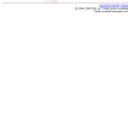
NÁVŠTEVNOSŤ
|
INZE
(C) 2004, 2005 DSL.sk | Všetky práva vyhradené
Všetky uvedené informácie sú b