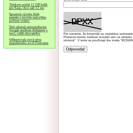
Telekom pridal 12 GB balík
pre Easy, chce zaň 12 eur
Spustená výroba flash
pamäte s novým najvyšším
počtom vrstiev
Súd zakázal samojazdiacim
Google taxíkom dobíjanie v
noci, rušili obyvateľov
Pre overenie, že komentár sa nepridáva automatizov
Písmená musíte zadávať rovnako ako na obrázku veľk
Odštartovala nová séria
obrázok". V texte sa používajú iba znaky "BC
populárneho sci-fi Futurama