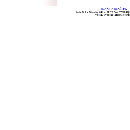
NÁVŠTEVNOSŤ
|
INZE
(C) 2004, 2005 DSL.sk | Všetky práva vyhradené
Všetky uvedené informácie sú b