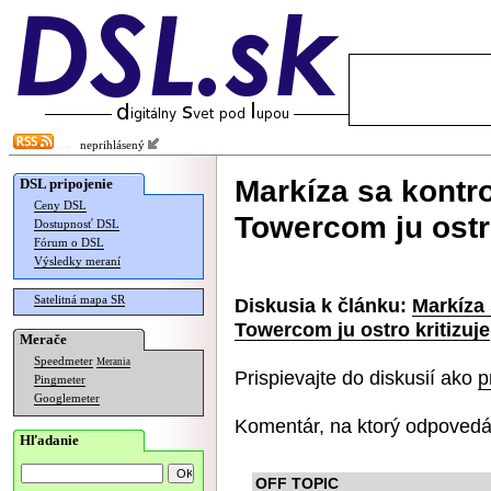
neprihlásený
Markíza sa kontr
DSL pripojenie
Ceny DSL
Towercom ju ostro
Dostupnosť DSL
Fórum o DSL
Výsledky meraní
Satelitná mapa SR
Diskusia k článku:
Markíza
Towercom ju ostro kritizuje
Merače
Speedmeter
Merania
Prispievajte do diskusií ako
p
Pingmeter
Googlemeter
Komentár, na ktorý odpovedá
Hľadanie
OFF TOPIC