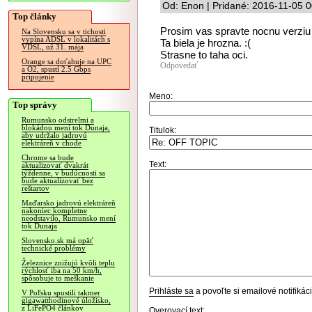
Od: Enon | Pridané: 2016-11-05 0
Top články
Prosim vas spravte nocnu verzi
Na Slovensku sa v tichosti
vypína ADSL v lokalitách s
Ta biela je hrozna. :(
VDSL, už 31. mája
Strasne to taha oci.
Orange sa doťahuje na UPC
Odpovedať
a O2, spustí 2.5 Gbps
pripojenie
Meno:
Top správy
Rumunsko odstrelmi a
blokádou mení tok Dunaja,
Titulok:
aby udržalo jadrovú
elektráreň v chode
Chrome sa bude
Text:
aktualizovať dvakrát
týždenne, v budúcnosti sa
bude aktualizovať bez
reštartov
Maďarsko jadrovú elektráreň
nakoniec kompletne
neodstavilo, Rumunsko mení
tok Dunaja
Slovensko.sk má opäť
technické problémy
Železnice znižujú kvôli teplu
rýchlosť iba na 50 km/h,
spôsobuje to meškanie
Prihláste sa
a povoľte si emailové notifiká
V Poľsku spustili takmer
gigawatthodinové úložisko,
z LiFePO4 článkov
Overovací text: