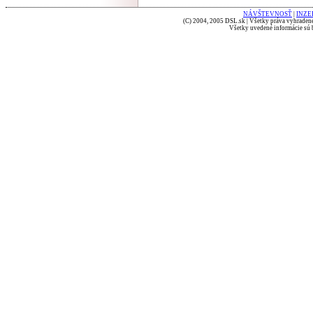
NÁVŠTEVNOSŤ
|
INZE
(C) 2004, 2005 DSL.sk | Všetky práva vyhradené
Všetky uvedené informácie sú b