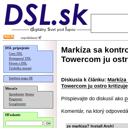
neprihlásený
Markíza sa kontr
DSL pripojenie
Ceny DSL
Towercom ju ostro
Dostupnosť DSL
Fórum o DSL
Výsledky meraní
Satelitná mapa SR
Diskusia k článku:
Markíza
Towercom ju ostro kritizuje
Merače
Speedmeter
Merania
Prispievajte do diskusií ako
p
Pingmeter
Googlemeter
Komentár, na ktorý odpovedá
Hľadanie
ze markiza? Install Arch!