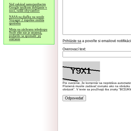
Súd zakázal samojazdiacim
Google taxíkom dobíjanie v
noci, rušili obyvateľov
NASA na diaľku na sonde
Voyager 2 úspešne znížila
spotrebu
Misia na záchranu teleskopu
Swift ešte nie je stratená,
podarilo sa spomaliť jej
otáčanie
Prihláste sa
a povoľte si emailové notifiká
Overovací text:
Pre overenie, že komentár sa nepridáva automatizov
Písmená musíte zadávať rovnako ako na obrázku veľk
obrázok". V texte sa používajú iba znaky "BC