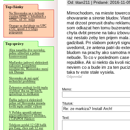
Od: titan211 | Pridané: 2016-11-0
Top články
Mimochodom, na mieste towerco
Na Slovensku sa v tichosti
vypína ADSL v lokalitách s
ohovaranie a sirenie bludov. Vlastne
VDSL, už 31. mája
mat drzost prerusit drahu reklam
Orange sa doťahuje na UPC
som odkazat hen tomu buzerantov
a O2, spustí 2.5 Gbps
chyta dvbt presne na taku izbovu 
pripojenie
raz nestalo zeby ten prijem mala 
gadzibali. Pri slabom pokryti sign
Top správy
uvedomit, ze antena patri do exter
Alza nasadila dve novinky,
bludom na prachy ako samotna m
jednu užitočnú a jednu
kontroverznú
nebude. To co v poslednom case v
republike. Ak si niekto da kvoli n
Maďarsko jadrovú elektráreň
nakoniec kompletne
neviem co a bude im za ten puciz
neodstavilo, Rumunsko mení
taka tv este stale vysiela.
tok Dunaja
Odpovedať
Slovensko.sk má opäť
technické problémy
Železnice znižujú kvôli teplu
Meno:
rýchlosť iba na 50 km/h,
spôsobuje to meškanie
Ďalšia jadrová elektráreň
južne od Slovenska musela
Titulok:
kvôli teplu znížiť výkon
V Poľsku spustili takmer
gigawatthodinové úložisko,
Text:
z LiFePO4 článkov
Telekom pridal 12 GB balík
pre Easy, chce zaň 12 eur