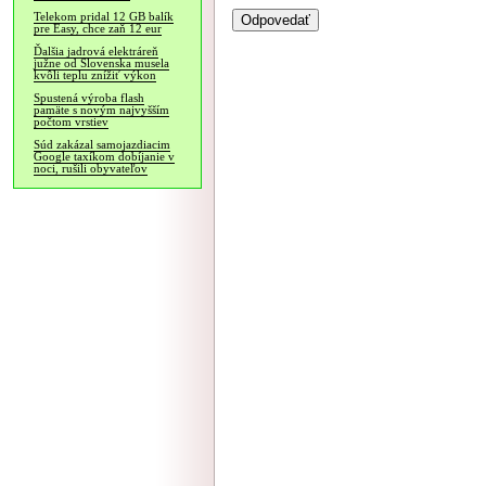
Telekom pridal 12 GB balík
pre Easy, chce zaň 12 eur
Ďalšia jadrová elektráreň
južne od Slovenska musela
kvôli teplu znížiť výkon
Spustená výroba flash
pamäte s novým najvyšším
počtom vrstiev
Súd zakázal samojazdiacim
Google taxíkom dobíjanie v
noci, rušili obyvateľov