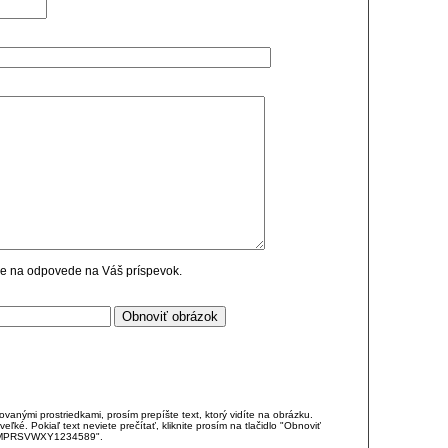
cie na odpovede na Váš príspevok.
anými prostriedkami, prosím prepíšte text, ktorý vidíte na obrázku.
é. Pokiaľ text neviete prečítať, kliknite prosím na tlačidlo "Obnoviť
DJKMPRSVWXY1234589".