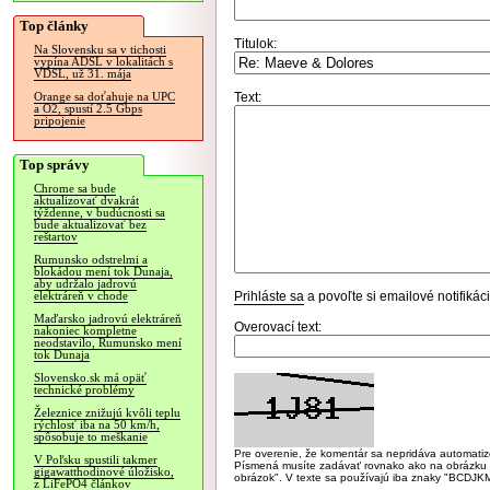
Top články
Titulok:
Na Slovensku sa v tichosti
vypína ADSL v lokalitách s
VDSL, už 31. mája
Text:
Orange sa doťahuje na UPC
a O2, spustí 2.5 Gbps
pripojenie
Top správy
Chrome sa bude
aktualizovať dvakrát
týždenne, v budúcnosti sa
bude aktualizovať bez
reštartov
Rumunsko odstrelmi a
blokádou mení tok Dunaja,
aby udržalo jadrovú
Prihláste sa
a povoľte si emailové notifiká
elektráreň v chode
Maďarsko jadrovú elektráreň
Overovací text:
nakoniec kompletne
neodstavilo, Rumunsko mení
tok Dunaja
Slovensko.sk má opäť
technické problémy
Železnice znižujú kvôli teplu
rýchlosť iba na 50 km/h,
spôsobuje to meškanie
Pre overenie, že komentár sa nepridáva automatizov
V Poľsku spustili takmer
Písmená musíte zadávať rovnako ako na obrázku veľk
gigawatthodinové úložisko,
obrázok". V texte sa používajú iba znaky "BC
z LiFePO4 článkov