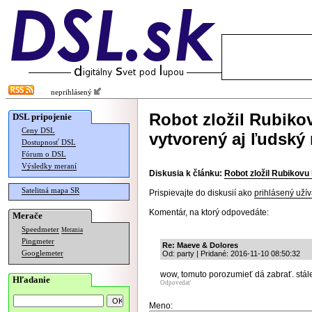
neprihlásený
Robot zložil Rubiko
DSL pripojenie
Ceny DSL
vytvorený aj ľudský
Dostupnosť DSL
Fórum o DSL
Výsledky meraní
Diskusia k článku:
Robot zložil Rubikovu
Satelitná mapa SR
Prispievajte do diskusií ako
prihlásený užív
Komentár, na ktorý odpovedáte:
Merače
Speedmeter
Merania
Pingmeter
Re: Maeve & Dolores
Googlemeter
Od: party | Pridané: 2016-11-10 08:50:32
wow, tomuto porozumieť dá zabrať. stále
Hľadanie
Odpovedať
Meno: