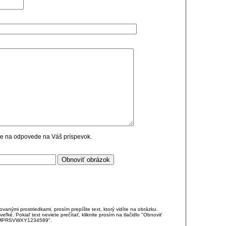
cie na odpovede na Váš príspevok.
anými prostriedkami, prosím prepíšte text, ktorý vidíte na obrázku.
é. Pokiaľ text neviete prečítať, kliknite prosím na tlačidlo "Obnoviť
DJKMPRSVWXY1234589".