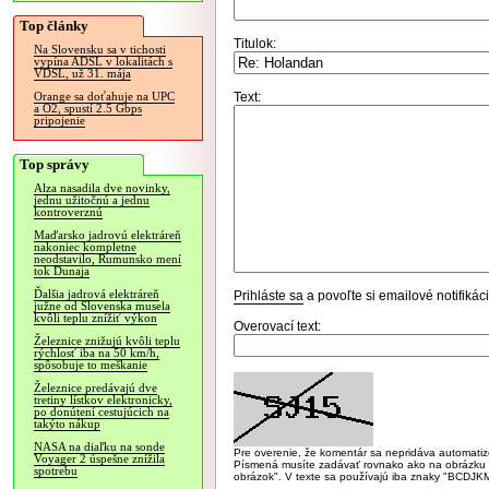
Top články
Titulok:
Na Slovensku sa v tichosti
vypína ADSL v lokalitách s
VDSL, už 31. mája
Text:
Orange sa doťahuje na UPC
a O2, spustí 2.5 Gbps
pripojenie
Top správy
Alza nasadila dve novinky,
jednu užitočnú a jednu
kontroverznú
Maďarsko jadrovú elektráreň
nakoniec kompletne
neodstavilo, Rumunsko mení
tok Dunaja
Ďalšia jadrová elektráreň
Prihláste sa
a povoľte si emailové notifiká
južne od Slovenska musela
kvôli teplu znížiť výkon
Overovací text:
Železnice znižujú kvôli teplu
rýchlosť iba na 50 km/h,
spôsobuje to meškanie
Železnice predávajú dve
tretiny lístkov elektronicky,
po donútení cestujúcich na
takýto nákup
NASA na diaľku na sonde
Pre overenie, že komentár sa nepridáva automatizov
Voyager 2 úspešne znížila
Písmená musíte zadávať rovnako ako na obrázku veľk
spotrebu
obrázok". V texte sa používajú iba znaky "BC