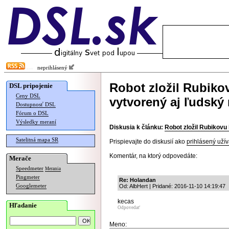
neprihlásený
Robot zložil Rubiko
DSL pripojenie
Ceny DSL
vytvorený aj ľudský
Dostupnosť DSL
Fórum o DSL
Výsledky meraní
Diskusia k článku:
Robot zložil Rubikovu
Satelitná mapa SR
Prispievajte do diskusií ako
prihlásený užív
Komentár, na ktorý odpovedáte:
Merače
Speedmeter
Merania
Pingmeter
Re: Holandan
Googlemeter
Od: AlbHert | Pridané: 2016-11-10 14:19:47
kecas
Hľadanie
Odpovedať
Meno: