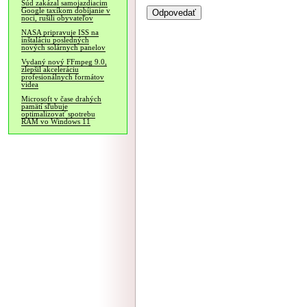
Súd zakázal samojazdiacim
Google taxíkom dobíjanie v
noci, rušili obyvateľov
NASA pripravuje ISS na
inštaláciu posledných
nových solárnych panelov
Vydaný nový FFmpeg 9.0,
zlepšil akceleráciu
profesionálnych formátov
videa
Microsoft v čase drahých
pamätí sľubuje
optimalizovať spotrebu
RAM vo Windows 11