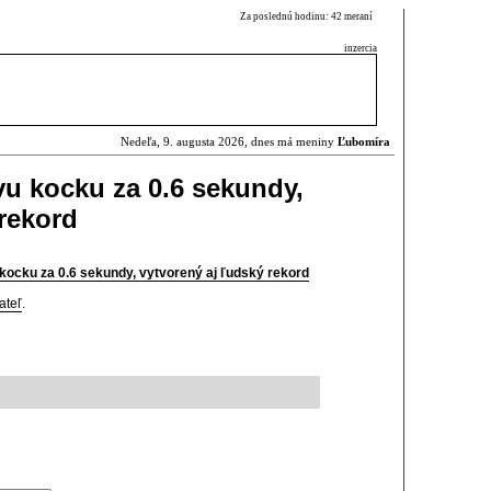
Za poslednú hodinu: 42 meraní
inzercia
Nedeľa, 9. augusta 2026, dnes má meniny
Ľubomíra
vu kocku za 0.6 sekundy,
 rekord
 kocku za 0.6 sekundy, vytvorený aj ľudský rekord
ateľ
.