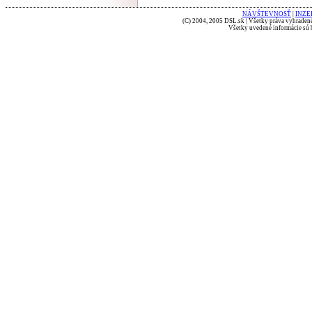
NÁVŠTEVNOSŤ
|
INZE
(C) 2004, 2005 DSL.sk | Všetky práva vyhradené
Všetky uvedené informácie sú b