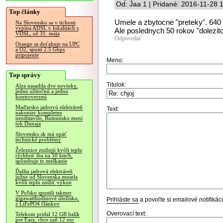
Od: Jaa 1 | Pridané: 2016-11-28 
Top články
Umele a zbytocne "preteky". 640 k
Na Slovensku sa v tichosti
vypína ADSL v lokalitách s
Ale poslednych 50 rokov "dolezit
VDSL, už 31. mája
Odpovedať
Orange sa doťahuje na UPC
a O2, spustí 2.5 Gbps
pripojenie
Meno:
Top správy
Titulok:
Alza nasadila dve novinky,
jednu užitočnú a jednu
kontroverznú
Maďarsko jadrovú elektráreň
Text:
nakoniec kompletne
neodstavilo, Rumunsko mení
tok Dunaja
Slovensko.sk má opäť
technické problémy
Železnice znižujú kvôli teplu
rýchlosť iba na 50 km/h,
spôsobuje to meškanie
Ďalšia jadrová elektráreň
južne od Slovenska musela
kvôli teplu znížiť výkon
V Poľsku spustili takmer
gigawatthodinové úložisko,
Prihláste sa
a povoľte si emailové notifiká
z LiFePO4 článkov
Overovací text:
Telekom pridal 12 GB balík
pre Easy, chce zaň 12 eur