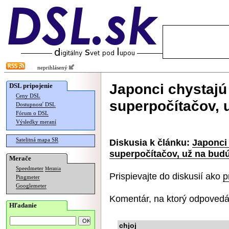
neprihlásený
Japonci chystajú 
DSL pripojenie
Ceny DSL
superpočítačov, 
Dostupnosť DSL
Fórum o DSL
Výsledky meraní
Satelitná mapa SR
Diskusia k článku:
Japonci 
superpočítačov, už na budú
Merače
Speedmeter
Merania
Prispievajte do diskusií ako
p
Pingmeter
Googlemeter
Komentár, na ktorý odpovedá
Hľadanie
chjoj