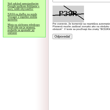
Súd zakázal samojazdiacim
Google taxíkom dobíjanie v
noci, rušili obyvateľov
NASA na diaľku na sonde
Voyager 2 úspešne znížila
spotrebu
Pre overenie, že komentár sa nepridáva automatizov
Misia na záchranu teleskopu
Písmená musíte zadávať rovnako ako na obrázku veľk
Swift ešte nie je stratená,
obrázok". V texte sa používajú iba znaky "BC
podarilo sa spomaliť jej
otáčanie