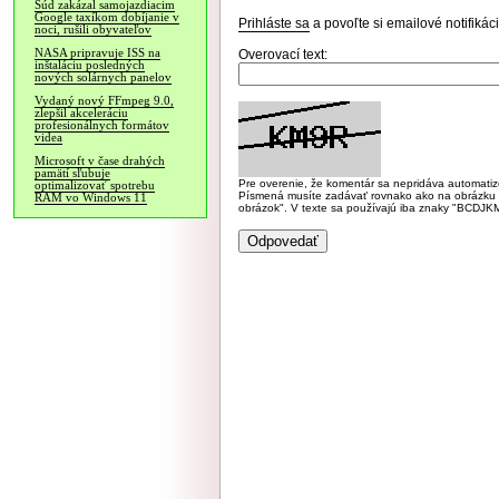
Súd zakázal samojazdiacim
Google taxíkom dobíjanie v
Prihláste sa
a povoľte si emailové notifiká
noci, rušili obyvateľov
NASA pripravuje ISS na
Overovací text:
inštaláciu posledných
nových solárnych panelov
Vydaný nový FFmpeg 9.0,
zlepšil akceleráciu
profesionálnych formátov
videa
Microsoft v čase drahých
pamätí sľubuje
Pre overenie, že komentár sa nepridáva automatizov
optimalizovať spotrebu
Písmená musíte zadávať rovnako ako na obrázku veľk
RAM vo Windows 11
obrázok". V texte sa používajú iba znaky "BC