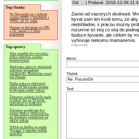
Od: ... | Pridané: 2016-12-06 11:
Top články
Zavisi od viacerych okolnosti. Mn
Na Slovensku sa v tichosti
vypína ADSL v lokalitách s
byvat sam len kvoli tomu, ze aby 
VDSL, už 31. mája
nedohladne, s pracou mozny pro
Orange sa doťahuje na UPC
rozumne ist stoj co stoj do podna
a O2, spustí 2.5 Gbps
buduce byvanie, ale cielom by m
pripojenie
vyhovuje niekomu mamaservis.
Odpovedať
Top správy
Alza nasadila dve novinky,
jednu užitočnú a jednu
Meno:
kontroverznú
Maďarsko jadrovú elektráreň
nakoniec kompletne
Titulok:
neodstavilo, Rumunsko mení
tok Dunaja
Ďalšia jadrová elektráreň
južne od Slovenska musela
Text:
kvôli teplu znížiť výkon
Železnice znižujú kvôli teplu
rýchlosť iba na 50 km/h,
spôsobuje to meškanie
Železnice predávajú dve
tretiny lístkov elektronicky,
po donútení cestujúcich na
takýto nákup
NASA na diaľku na sonde
Voyager 2 úspešne znížila
spotrebu