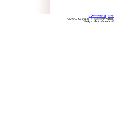
NÁVŠTEVNOSŤ
|
INZE
(C) 2004, 2005 DSL.sk | Všetky práva vyhradené
Všetky uvedené informácie sú b