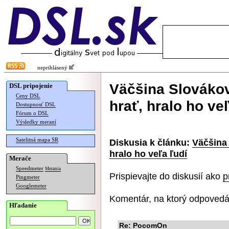
neprihlásený
Väčšina Slováko
DSL pripojenie
Ceny DSL
hrať, hralo ho veľ
Dostupnosť DSL
Fórum o DSL
Výsledky meraní
Satelitná mapa SR
Diskusia k článku:
Väčšina
hralo ho veľa ľudí
Merače
Speedmeter
Merania
Prispievajte do diskusií ako
p
Pingmeter
Googlemeter
Komentár, na ktorý odpovedá
Hľadanie
Re: PocomOn