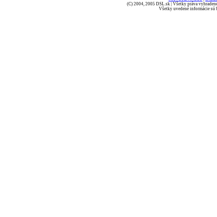
(C) 2004, 2005 DSL.sk | Všetky práva vyhradené
Všetky uvedené informácie sú b