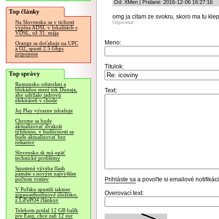
Od: XMen | Pridané: 2016-12-06 16:27:16
Top články
omg ja citam ze svokru, skoro ma tu kle
Na Slovensku sa v tichosti
Odpovedať
vypína ADSL v lokalitách s
VDSL, už 31. mája
Meno:
Orange sa doťahuje na UPC
a O2, spustí 2.5 Gbps
pripojenie
Titulok:
Top správy
Rumunsko odstrelmi a
blokádou mení tok Dunaja,
Text:
aby udržalo jadrovú
elektráreň v chode
Joj Play výrazne zdražuje
Chrome sa bude
aktualizovať dvakrát
týždenne, v budúcnosti sa
bude aktualizovať bez
reštartov
Slovensko.sk má opäť
technické problémy
Spustená výroba flash
pamäte s novým najvyšším
Prihláste sa
a povoľte si emailové notifiká
počtom vrstiev
V Poľsku spustili takmer
Overovací text:
gigawatthodinové úložisko,
z LiFePO4 článkov
Telekom pridal 12 GB balík
pre Easy, chce zaň 12 eur