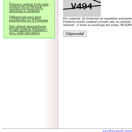
Železnice znižujú kvôli teplu
rýchlosť iba na 50 km/h,
spôsobuje to meškanie
Odštartovala nová séria
Pre overenie, že komentár sa nepridáva automatizov
populárneho sci-fi Futurama
Písmená musíte zadávať rovnako ako na obrázku veľk
obrázok". V texte sa používajú iba znaky "BC
Súd zakázal samojazdiacim
Google taxíkom dobíjanie v
noci, rušili obyvateľov
NÁVŠTEVNOSŤ
|
INZE