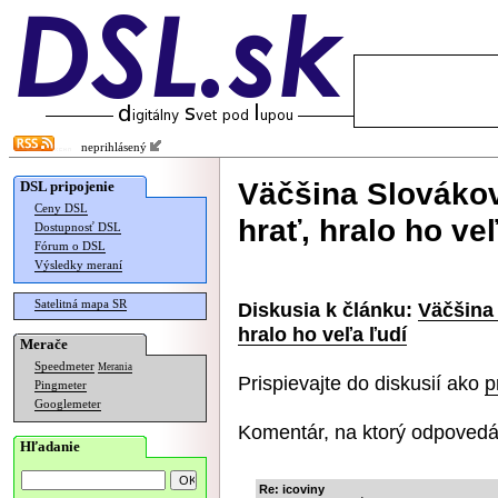
neprihlásený
Väčšina Slováko
DSL pripojenie
Ceny DSL
hrať, hralo ho veľ
Dostupnosť DSL
Fórum o DSL
Výsledky meraní
Satelitná mapa SR
Diskusia k článku:
Väčšina
hralo ho veľa ľudí
Merače
Speedmeter
Merania
Prispievajte do diskusií ako
p
Pingmeter
Googlemeter
Komentár, na ktorý odpovedá
Hľadanie
Re: icoviny