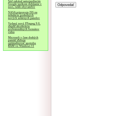
Súd zakázal samojazdiacim
Google taxíkom dobíjanie v
noci, rušili obyvateľov
NASA pripravuje ISS na
inštaláciu posledných
nových solárnych panelov
Vydaný nový FFmpeg 9.0,
zlepšil akceleráciu
profesionálnych formátov
videa
Microsoft v čase drahých
pamätí sľubuje
optimalizovať spotrebu
RAM vo Windows 11