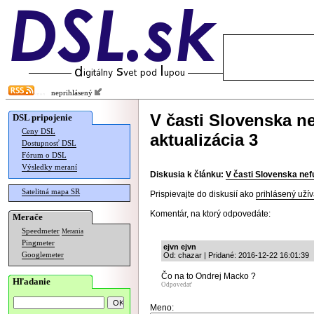
neprihlásený
V časti Slovenska ne
DSL pripojenie
Ceny DSL
aktualizácia 3
Dostupnosť DSL
Fórum o DSL
Výsledky meraní
Diskusia k článku:
V časti Slovenska nefu
Satelitná mapa SR
Prispievajte do diskusií ako
prihlásený užív
Komentár, na ktorý odpovedáte:
Merače
Speedmeter
Merania
Pingmeter
ejvn ejvn
Googlemeter
Od: chazar | Pridané: 2016-12-22 16:01:39
Čo na to Ondrej Macko ?
Hľadanie
Odpovedať
Meno: