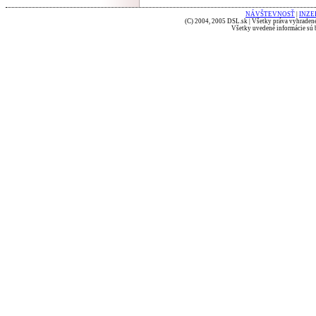
NÁVŠTEVNOSŤ
|
INZE
(C) 2004, 2005 DSL.sk | Všetky práva vyhradené
Všetky uvedené informácie sú b