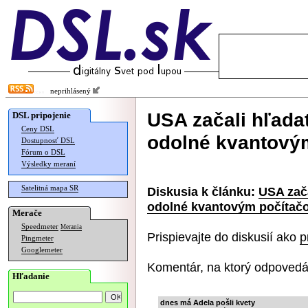
neprihlásený
USA začali hľada
DSL pripojenie
Ceny DSL
odolné kvantový
Dostupnosť DSL
Fórum o DSL
Výsledky meraní
Satelitná mapa SR
Diskusia k článku:
USA zača
odolné kvantovým počítač
Merače
Speedmeter
Merania
Prispievajte do diskusií ako
p
Pingmeter
Googlemeter
Komentár, na ktorý odpovedá
Hľadanie
dnes má Adela pošli kvety