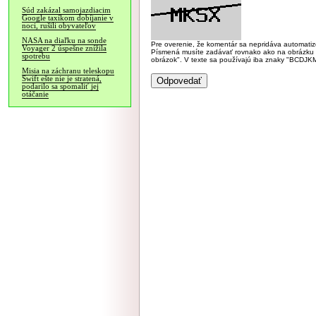
Súd zakázal samojazdiacim
Google taxíkom dobíjanie v
noci, rušili obyvateľov
NASA na diaľku na sonde
Pre overenie, že komentár sa nepridáva automatizov
Voyager 2 úspešne znížila
Písmená musíte zadávať rovnako ako na obrázku veľk
spotrebu
obrázok". V texte sa používajú iba znaky "BC
Misia na záchranu teleskopu
Swift ešte nie je stratená,
podarilo sa spomaliť jej
otáčanie