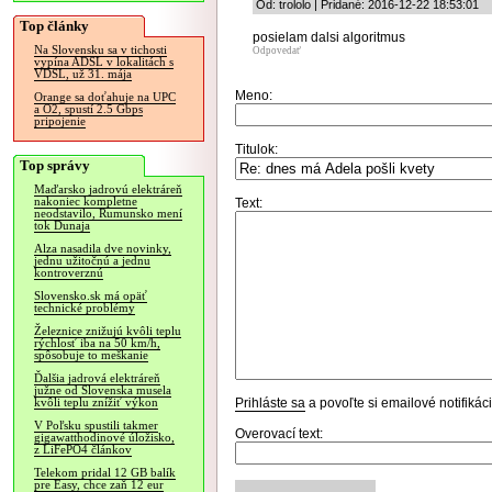
Od: trololo | Pridané: 2016-12-22 18:53:01
Top články
posielam dalsi algoritmus
Na Slovensku sa v tichosti
Odpovedať
vypína ADSL v lokalitách s
VDSL, už 31. mája
Meno:
Orange sa doťahuje na UPC
a O2, spustí 2.5 Gbps
pripojenie
Titulok:
Top správy
Maďarsko jadrovú elektráreň
nakoniec kompletne
Text:
neodstavilo, Rumunsko mení
tok Dunaja
Alza nasadila dve novinky,
jednu užitočnú a jednu
kontroverznú
Slovensko.sk má opäť
technické problémy
Železnice znižujú kvôli teplu
rýchlosť iba na 50 km/h,
spôsobuje to meškanie
Ďalšia jadrová elektráreň
južne od Slovenska musela
Prihláste sa
a povoľte si emailové notifiká
kvôli teplu znížiť výkon
V Poľsku spustili takmer
Overovací text:
gigawatthodinové úložisko,
z LiFePO4 článkov
Telekom pridal 12 GB balík
pre Easy, chce zaň 12 eur