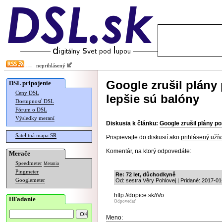
neprihlásený
Google zrušil plány 
DSL pripojenie
Ceny DSL
lepšie sú balóny
Dostupnosť DSL
Fórum o DSL
Výsledky meraní
Diskusia k článku:
Google zrušil plány po
Satelitná mapa SR
Prispievajte do diskusií ako
prihlásený užív
Komentár, na ktorý odpovedáte:
Merače
Speedmeter
Merania
Pingmeter
Re: 72 let, důchodkyně
Googlemeter
Od: sestra Věry Pohlovej | Pridané: 2017-01
http://dopice.sk/iVo
Hľadanie
Odpovedať
Meno: