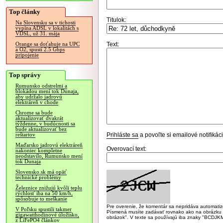
Top články
Titulok:
Na Slovensku sa v tichosti
vypína ADSL v lokalitách s
VDSL, už 31. mája
Text:
Orange sa doťahuje na UPC
a O2, spustí 2.5 Gbps
pripojenie
Top správy
Rumunsko odstrelmi a
blokádou mení tok Dunaja,
aby udržalo jadrovú
elektráreň v chode
Chrome sa bude
aktualizovať dvakrát
týždenne, v budúcnosti sa
bude aktualizovať bez
Prihláste sa
a povoľte si emailové notifiká
reštartov
Maďarsko jadrovú elektráreň
Overovací text:
nakoniec kompletne
neodstavilo, Rumunsko mení
tok Dunaja
Slovensko.sk má opäť
technické problémy
Železnice znižujú kvôli teplu
rýchlosť iba na 50 km/h,
spôsobuje to meškanie
Pre overenie, že komentár sa nepridáva automatizov
V Poľsku spustili takmer
Písmená musíte zadávať rovnako ako na obrázku veľk
gigawatthodinové úložisko,
obrázok". V texte sa používajú iba znaky "BC
z LiFePO4 článkov