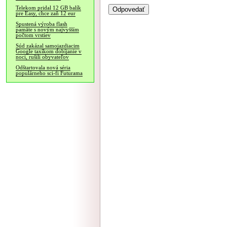
Telekom pridal 12 GB balík
pre Easy, chce zaň 12 eur
Spustená výroba flash
pamäte s novým najvyšším
počtom vrstiev
Súd zakázal samojazdiacim
Google taxíkom dobíjanie v
noci, rušili obyvateľov
Odštartovala nová séria
populárneho sci-fi Futurama