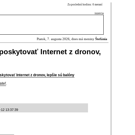
Za poslednú hodinu: 0 meraní
inzercia
Piatok, 7. augusta 2026, dnes má meniny
Štefánia
poskytovať Internet z dronov,
skytovať Internet z dronov, lepšie sú balóny
ateľ
.
-12 13:37:39