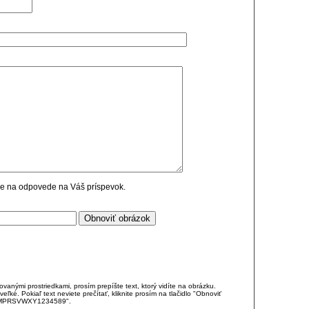
cie na odpovede na Váš príspevok.
anými prostriedkami, prosím prepíšte text, ktorý vidíte na obrázku.
é. Pokiaľ text neviete prečítať, kliknite prosím na tlačidlo "Obnoviť
DJKMPRSVWXY1234589".