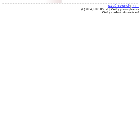
NÁVŠTEVNOSŤ
|
INZE
(C) 2004, 2005 DSL.sk | Všetky práva vyhradené
Všetky uvedené informácie sú b