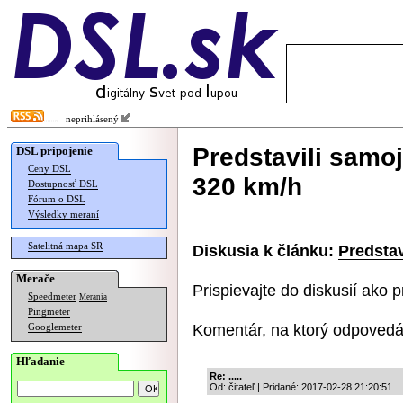
neprihlásený
Predstavili samo
DSL pripojenie
Ceny DSL
320 km/h
Dostupnosť DSL
Fórum o DSL
Výsledky meraní
Satelitná mapa SR
Diskusia k článku:
Predstav
Merače
Prispievajte do diskusií ako
p
Speedmeter
Merania
Pingmeter
Komentár, na ktorý odpovedá
Googlemeter
Hľadanie
Re: .....
Od: čitateľ | Pridané: 2017-02-28 21:20:51