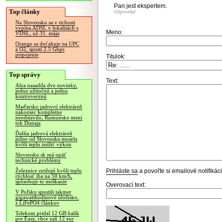
Pan jest ekspertem.
Top články
Odpovedať
Na Slovensku sa v tichosti
vypína ADSL v lokalitách s
Meno:
VDSL, už 31. mája
Orange sa doťahuje na UPC
a O2, spustí 2.5 Gbps
pripojenie
Titulok:
Top správy
Text:
Alza nasadila dve novinky,
jednu užitočnú a jednu
kontroverznú
Maďarsko jadrovú elektráreň
nakoniec kompletne
neodstavilo, Rumunsko mení
tok Dunaja
Ďalšia jadrová elektráreň
južne od Slovenska musela
kvôli teplu znížiť výkon
Slovensko.sk má opäť
technické problémy
Prihláste sa
a povoľte si emailové notifiká
Železnice znižujú kvôli teplu
rýchlosť iba na 50 km/h,
spôsobuje to meškanie
Overovací text:
V Poľsku spustili takmer
gigawatthodinové úložisko,
z LiFePO4 článkov
Telekom pridal 12 GB balík
pre Easy, chce zaň 12 eur