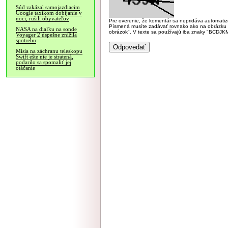
Súd zakázal samojazdiacim
Google taxíkom dobíjanie v
noci, rušili obyvateľov
Pre overenie, že komentár sa nepridáva automatizov
Písmená musíte zadávať rovnako ako na obrázku veľk
NASA na diaľku na sonde
obrázok". V texte sa používajú iba znaky "BC
Voyager 2 úspešne znížila
spotrebu
Misia na záchranu teleskopu
Swift ešte nie je stratená,
podarilo sa spomaliť jej
otáčanie