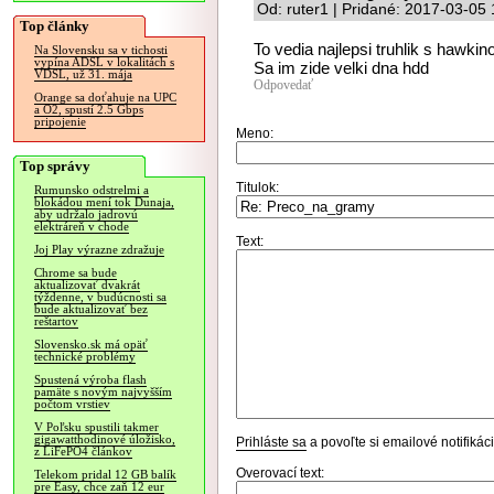
Od: ruter1 | Pridané: 2017-03-05
Top články
To vedia najlepsi truhlik s hawkin
Na Slovensku sa v tichosti
vypína ADSL v lokalitách s
Sa im zide velki dna hdd
VDSL, už 31. mája
Odpovedať
Orange sa doťahuje na UPC
a O2, spustí 2.5 Gbps
pripojenie
Meno:
Top správy
Titulok:
Rumunsko odstrelmi a
blokádou mení tok Dunaja,
aby udržalo jadrovú
elektráreň v chode
Text:
Joj Play výrazne zdražuje
Chrome sa bude
aktualizovať dvakrát
týždenne, v budúcnosti sa
bude aktualizovať bez
reštartov
Slovensko.sk má opäť
technické problémy
Spustená výroba flash
pamäte s novým najvyšším
počtom vrstiev
V Poľsku spustili takmer
gigawatthodinové úložisko,
Prihláste sa
a povoľte si emailové notifiká
z LiFePO4 článkov
Overovací text:
Telekom pridal 12 GB balík
pre Easy, chce zaň 12 eur