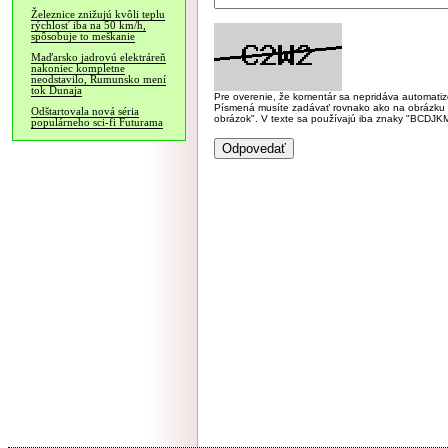
Železnice znižujú kvôli teplu
rýchlosť iba na 50 km/h,
spôsobuje to meškanie
Maďarsko jadrovú elektráreň
nakoniec kompletne
neodstavilo, Rumunsko mení
tok Dunaja
Pre overenie, že komentár sa nepridáva automatizov
Písmená musíte zadávať rovnako ako na obrázku veľk
Odštartovala nová séria
obrázok". V texte sa používajú iba znaky "BC
populárneho sci-fi Futurama