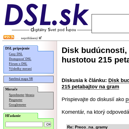
neprihlásený
Disk budúcnosti, 
DSL pripojenie
Ceny DSL
hustotou 215 pet
Dostupnosť DSL
Fórum o DSL
Výsledky meraní
Satelitná mapa SR
Diskusia k článku:
Disk bud
215 petabajtov na gram
Merače
Speedmeter
Merania
Prispievajte do diskusií ako
p
Pingmeter
Googlemeter
Komentár, na ktorý odpovedá
Hľadanie
Re: Preco_na_gramy