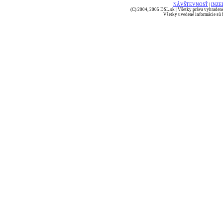
NÁVŠTEVNOSŤ
|
INZE
(C) 2004, 2005 DSL.sk | Všetky práva vyhradené
Všetky uvedené informácie sú b