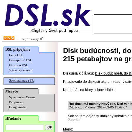
neprihlásený
Disk budúcnosti, do
DSL pripojenie
Ceny DSL
215 petabajtov na g
Dostupnosť DSL
Fórum o DSL
Výsledky meraní
Diskusia k článku:
Disk budúcnosti, do D
Satelitná mapa SR
Prispievajte do diskusií ako
prihlásený užív
Komentár, na ktorý odpovedáte:
Merače
Speedmeter
Merania
Pingmeter
Re: dnes má meniny Nový rok, Deň vzni
Googlemeter
Od: bnc.. | Pridané: 2017-03-05 13:47:07
Sak sa tam odjeb ty ublizeny kokotko a n
Hľadanie
Odpovedať
Meno: