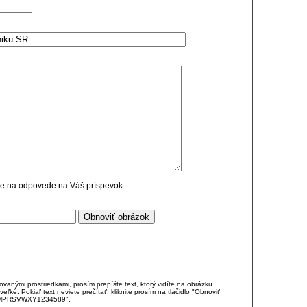
cie na odpovede na Váš príspevok.
anými prostriedkami, prosím prepíšte text, ktorý vidíte na obrázku.
é. Pokiaľ text neviete prečítať, kliknite prosím na tlačidlo "Obnoviť
DJKMPRSVWXY1234589".