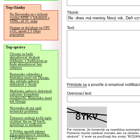
Top články
Titulok:
Na Slovensku sa v tichosti
vypína ADSL v lokalitách s
VDSL, už 31. mája
Text:
Orange sa doťahuje na UPC
a O2, spustí 2.5 Gbps
pripojenie
Top správy
Chrome sa bude
aktualizovať dvakrát
týždenne, v budúcnosti sa
bude aktualizovať bez
reštartov
Rumunsko odstrelmi a
blokádou mení tok Dunaja,
aby udržalo jadrovú
Prihláste sa
a povoľte si emailové notifiká
elektráreň v chode
Maďarsko jadrovú elektráreň
Overovací text:
nakoniec kompletne
neodstavilo, Rumunsko mení
tok Dunaja
Slovensko.sk má opäť
technické problémy
Železnice znižujú kvôli teplu
rýchlosť iba na 50 km/h,
spôsobuje to meškanie
Pre overenie, že komentár sa nepridáva automatizov
V Poľsku spustili takmer
Písmená musíte zadávať rovnako ako na obrázku veľk
gigawatthodinové úložisko,
obrázok". V texte sa používajú iba znaky "BC
z LiFePO4 článkov