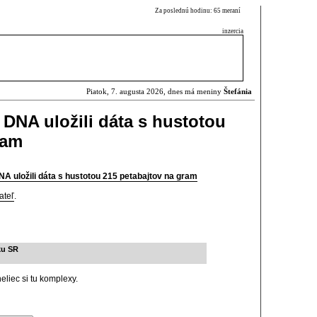
Za poslednú hodinu: 65 meraní
inzercia
Piatok, 7. augusta 2026, dnes má meniny
Štefánia
 DNA uložili dáta s hustotou
ram
NA uložili dáta s hustotou 215 petabajtov na gram
ateľ
.
ku SR
eliec si tu komplexy.