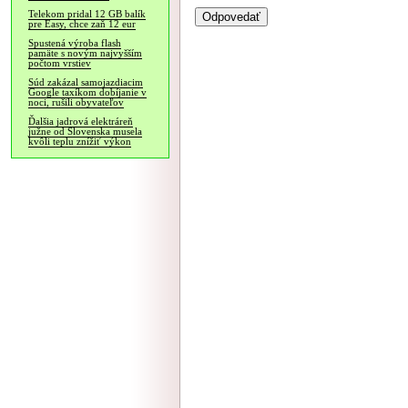
Telekom pridal 12 GB balík
pre Easy, chce zaň 12 eur
Spustená výroba flash
pamäte s novým najvyšším
počtom vrstiev
Súd zakázal samojazdiacim
Google taxíkom dobíjanie v
noci, rušili obyvateľov
Ďalšia jadrová elektráreň
južne od Slovenska musela
kvôli teplu znížiť výkon