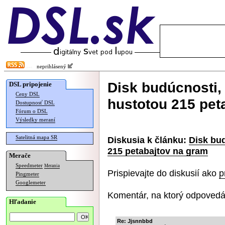
neprihlásený
Disk budúcnosti, 
DSL pripojenie
Ceny DSL
hustotou 215 pet
Dostupnosť DSL
Fórum o DSL
Výsledky meraní
Satelitná mapa SR
Diskusia k článku:
Disk bud
215 petabajtov na gram
Merače
Speedmeter
Merania
Prispievajte do diskusií ako
p
Pingmeter
Googlemeter
Komentár, na ktorý odpovedá
Hľadanie
Re: Jjsnnbbd