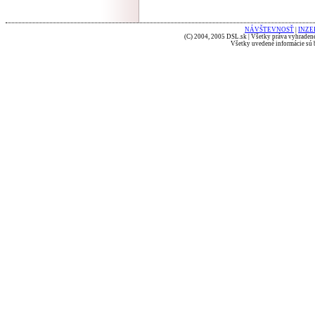
NÁVŠTEVNOSŤ
|
INZE
(C) 2004, 2005 DSL.sk | Všetky práva vyhradené
Všetky uvedené informácie sú b