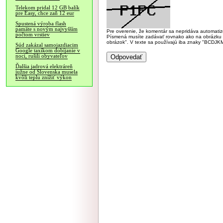
Telekom pridal 12 GB balík
pre Easy, chce zaň 12 eur
Spustená výroba flash
pamäte s novým najvyšším
Pre overenie, že komentár sa nepridáva automatizov
počtom vrstiev
Písmená musíte zadávať rovnako ako na obrázku veľk
obrázok". V texte sa používajú iba znaky "BC
Súd zakázal samojazdiacim
Google taxíkom dobíjanie v
noci, rušili obyvateľov
Ďalšia jadrová elektráreň
južne od Slovenska musela
kvôli teplu znížiť výkon