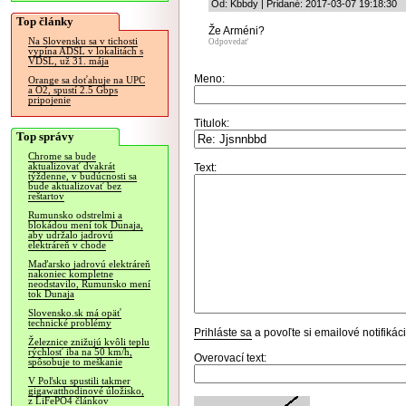
Od: Kbbdy | Pridané: 2017-03-07 19:18:30
Top články
Že Arméni?
Na Slovensku sa v tichosti
Odpovedať
vypína ADSL v lokalitách s
VDSL, už 31. mája
Meno:
Orange sa doťahuje na UPC
a O2, spustí 2.5 Gbps
pripojenie
Titulok:
Top správy
Chrome sa bude
aktualizovať dvakrát
Text:
týždenne, v budúcnosti sa
bude aktualizovať bez
reštartov
Rumunsko odstrelmi a
blokádou mení tok Dunaja,
aby udržalo jadrovú
elektráreň v chode
Maďarsko jadrovú elektráreň
nakoniec kompletne
neodstavilo, Rumunsko mení
tok Dunaja
Slovensko.sk má opäť
technické problémy
Prihláste sa
a povoľte si emailové notifiká
Železnice znižujú kvôli teplu
rýchlosť iba na 50 km/h,
Overovací text:
spôsobuje to meškanie
V Poľsku spustili takmer
gigawatthodinové úložisko,
z LiFePO4 článkov