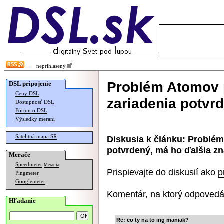
neprihlásený
Problém Atomov 
DSL pripojenie
Ceny DSL
zariadenia potvr
Dostupnosť DSL
Fórum o DSL
Výsledky meraní
Satelitná mapa SR
Diskusia k článku:
Problém
potvrdený, má ho ďalšia z
Merače
Speedmeter
Merania
Prispievajte do diskusií ako
p
Pingmeter
Googlemeter
Komentár, na ktorý odpovedá
Hľadanie
Re: co ty na to ing maniak?