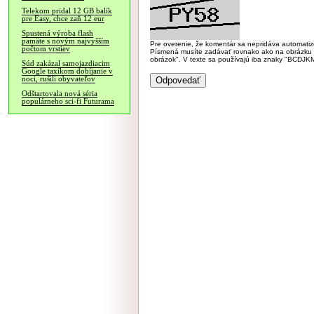
Telekom pridal 12 GB balík
pre Easy, chce zaň 12 eur
Spustená výroba flash
pamäte s novým najvyšším
Pre overenie, že komentár sa nepridáva automatizov
počtom vrstiev
Písmená musíte zadávať rovnako ako na obrázku veľk
obrázok". V texte sa používajú iba znaky "BC
Súd zakázal samojazdiacim
Google taxíkom dobíjanie v
noci, rušili obyvateľov
Odštartovala nová séria
populárneho sci-fi Futurama