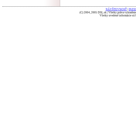
NÁVŠTEVNOSŤ
|
INZE
(C) 2004, 2005 DSL.sk | Všetky práva vyhradené
Všetky uvedené informácie sú b