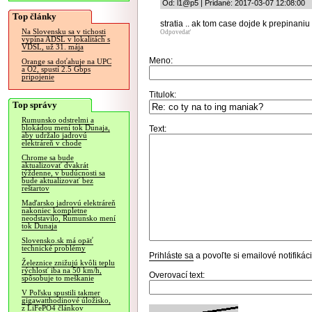
Od: l1@p5 | Pridané: 2017-03-07 12:08:00
Top články
stratia .. ak tom case dojde k prepinaniu l
Na Slovensku sa v tichosti
Odpovedať
vypína ADSL v lokalitách s
VDSL, už 31. mája
Meno:
Orange sa doťahuje na UPC
a O2, spustí 2.5 Gbps
pripojenie
Titulok:
Top správy
Rumunsko odstrelmi a
blokádou mení tok Dunaja,
Text:
aby udržalo jadrovú
elektráreň v chode
Chrome sa bude
aktualizovať dvakrát
týždenne, v budúcnosti sa
bude aktualizovať bez
reštartov
Maďarsko jadrovú elektráreň
nakoniec kompletne
neodstavilo, Rumunsko mení
tok Dunaja
Slovensko.sk má opäť
technické problémy
Prihláste sa
a povoľte si emailové notifiká
Železnice znižujú kvôli teplu
rýchlosť iba na 50 km/h,
Overovací text:
spôsobuje to meškanie
V Poľsku spustili takmer
gigawatthodinové úložisko,
z LiFePO4 článkov